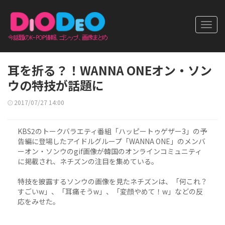
Toggl
navig
耳を折る？！WANNA ONEオン・ソン
ウの特技が話題に
2017/07/27 14:00
KBS2のトークバラエティ番組「ハッピートゥゲザー3」の予
告編に登場したアイドルグループ「WANNA ONE」のメンバ
ーオン・ソンウのgif画像が韓国のオンラインコミュニティ
に掲載され、ネチズンの注目を集めている。
特技を披露するソンウの画像を見たネチズンは、「何これ？
すごいw」、「耳痛そうw」、「変顔やめて！w」などの反
応をみせた。