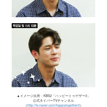
▲イメージ出所：KBS2「ハッピートゥゲザー3」
公式ネイバーTVチャンネル
（
http://tv.naver.com/happytogether3
）