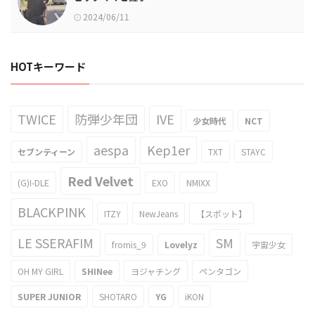
2024/06/11
HOTキーワード
TWICE
防弾少年団
IVE
少女時代
NCT
aespa
Kep1er
セブンティーン
TXT
STAYC
Red Velvet
(G)I-DLE
EXO
NMIXX
BLACKPINK
ITZY
NewJeans
【スポット】
LE SSERAFIM
SM
fromis_9
Lovelyz
宇宙少女
OH MY GIRL
SHINee
ヨジャチング
ペンタゴン
SUPER JUNIOR
SHOTARO
YG
iKON