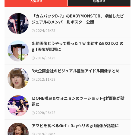
人気ネタ
新着ネタ
「カムバックD-7」のBABYMONSTER、卓越したビ
ジュアルのメンバー別ポスター公開
2024/06/25
出勤画像どうやって撮った？w 出勤するEXO D.O.の
gif画像が話題に
2016/06/29
3大企画会社のビジュアル担当アイドル画像まとめ
2012/11/19
IZONE咲良＆ウォニョンのツーショットgif画像が話
題に
2020/06/23
アワビを食べるGirl's Dayヘリのgif画像が話題に
2019/03/04