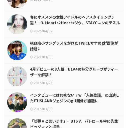
春にオススメの女性アイドルのヘアスタイリング5
選！…3. Hearts2Heartsジウ、STAYCユンのテスル
カット
2025/04/02
視野縮小サングラスをかけたTWICEサナのgif画像が
話題に
2021/03/03
4月デビューの8人組！B1A4の妹分グループがティー
ザーを解禁！
2015/03/26
インタビューには興味ない？w 「人気歌謡」に出演し
たFTISLANDジェジンのgif画像が話題に
2015/03/30
「防弾Ｖと言います」…BTS V、パトロール中に先輩
ビッグママと握手