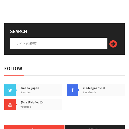
SEARCH
FOLLOW
diodeo_japan
diodeojp.official
Twitter
Facebook
ディオデオジャパン
Youtube