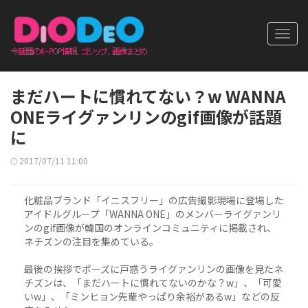
Toggl
navig
まだハートに慣れてない？w WANNA
ONEライグァンリンのgif画像が話題
に
2017/07/11 11:00
化粧品ブランド「イニスフリー」の広告撮影現場に登場した
アイドルグループ「WANNA ONE」のメンバーライグァンリ
ンのgif画像が韓国のオンラインコミュニティに掲載され、
ネチズンの注目を集めている。
最後の挨拶でポーズに戸惑うライグァンリンの画像を見たネ
チズンは、「まだハートに慣れてないのかな？w」、「可愛
いw」、「ミンヒョン先輩やっぱり余裕があるw」などの反