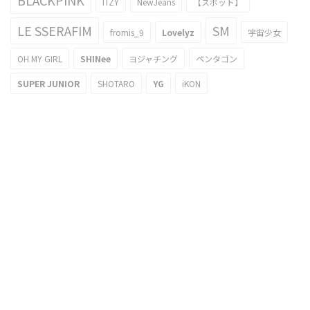
BLACKPINK
ITZY
NewJeans
【スポット】
LE SSERAFIM
SM
fromis_9
Lovelyz
宇宙少女
OH MY GIRL
SHINee
ヨジャチング
ペンタゴン
SUPER JUNIOR
SHOTARO
YG
iKON