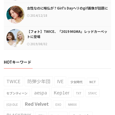
女性なのに喉仏が？Girl's Dayヘリのgif画像が話題に
2014/12/18
【フォト】TWICE、「2019 MGMA」レッドカーペッ
トに登場
2019/08/02
HOTキーワード
TWICE
防弾少年団
IVE
少女時代
NCT
aespa
Kep1er
セブンティーン
TXT
STAYC
Red Velvet
(G)I-DLE
EXO
NMIXX