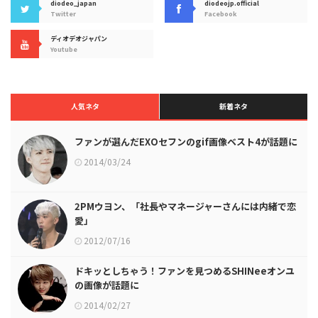
diodeo_japan
diodeojp.official
Twitter
Facebook
ディオデオジャパン
Youtube
人気ネタ
新着ネタ
ファンが選んだEXOセフンのgif画像ベスト4が話題に
2014/03/24
2PMウヨン、「社長やマネージャーさんには内緒で恋
愛」
2012/07/16
ドキッとしちゃう！ファンを見つめるSHINeeオンユ
の画像が話題に
2014/02/27