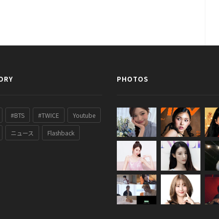
ORY
PHOTOS
#BTS
#TWICE
Youtube
ニュース
Flashback