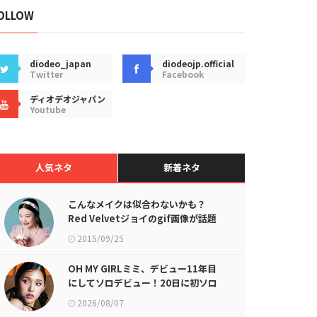
OLLOW
diodeo_japan
diodeojp.official
Twitter
Facebook
ディオデオジャパン
Youtube
人気ネタ
新着ネタ
こんなメイクは似合わないかも？
Red Velvetジョイのgif画像が話題
に
2015/09/25
OH MY GIRLミミ、デビュー11年目
にしてソロデビュー！20日に初ソロ
シングル発売
2026/08/07