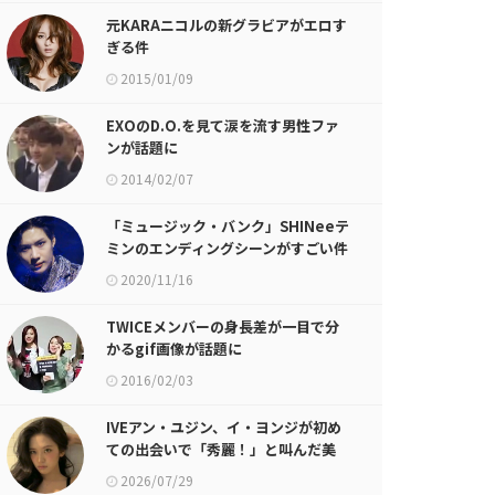
元KARAニコルの新グラビアがエロす
ぎる件
2015/01/09
EXOのD.O.を見て涙を流す男性ファ
ンが話題に
2014/02/07
「ミュージック・バンク」SHINeeテ
ミンのエンディングシーンがすごい件
2020/11/16
TWICEメンバーの身長差が一目で分
かるgif画像が話題に
2016/02/03
IVEアン・ユジン、イ・ヨンジが初め
ての出会いで「秀麗！」と叫んだ美
貌
2026/07/29