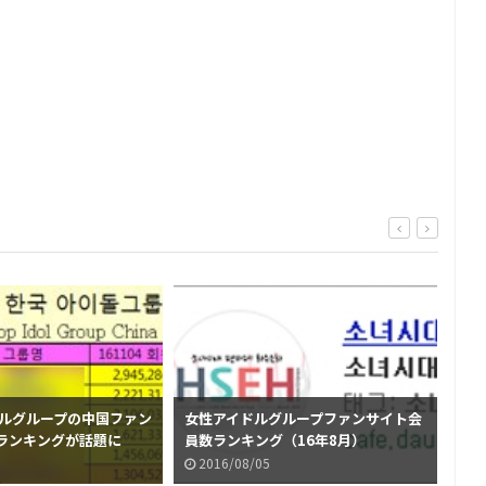
ドルグループの中国ファン
女性アイドルグループファンサイト会
20
ランキングが話題に
員数ランキング（16年8月）
ル
）
TO
2016/08/05
2