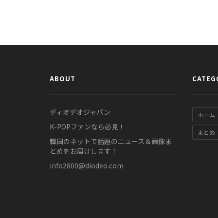
ABOUT
CATEG
ディオデオジャパン
ホーム
K-POPファンなら必見！
まとめ
韓国のネットで話題のニュース＆画像ま
とめをお届けします！
info2800@diodeo.com