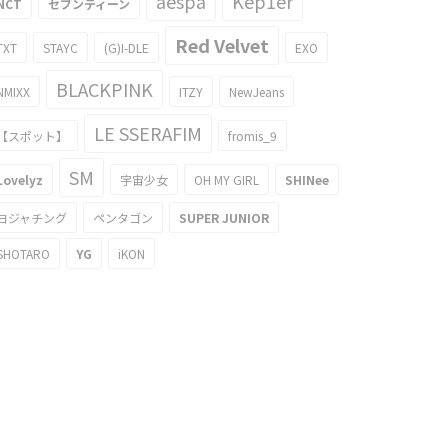
aespa
Kep1er
NCT
セブンティーン
Red Velvet
TXT
STAYC
(G)I-DLE
EXO
BLACKPINK
NMIXX
ITZY
NewJeans
LE SSERAFIM
【スポット】
fromis_9
SM
Lovelyz
宇宙少女
OH MY GIRL
SHINee
ヨジャチング
ペンタゴン
SUPER JUNIOR
SHOTARO
YG
iKON