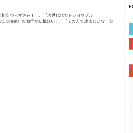
F
けど相変わらず健在！」、「次世代代表トレヨマブル
、BLACKPINK）の順位が結構低い」、「IUの人気凄まじいな」な