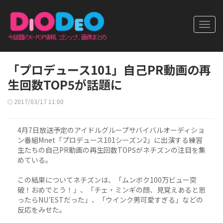
Toggl
navig
「プロデュース101」自己PR動画の再
生回数TOP5が話題に
2017/03/17 11:00
4月7日放送予定のアイドルグループサバイバルオーディショ
ン番組Mnet「プロデュース101シーズン2」に出演する練習
生たちの自己PR動画の再生回数TOP5がネチズンの注目を集
めている。
この結果についてネチズンは、「ムンボク100万ビュー突
破！おめでとう！」、「チェ・ミンギの顔、見覚えあると思
ったらNU'ESTだった」、「ウインク男可愛すぎる」などの
反応をみせた。