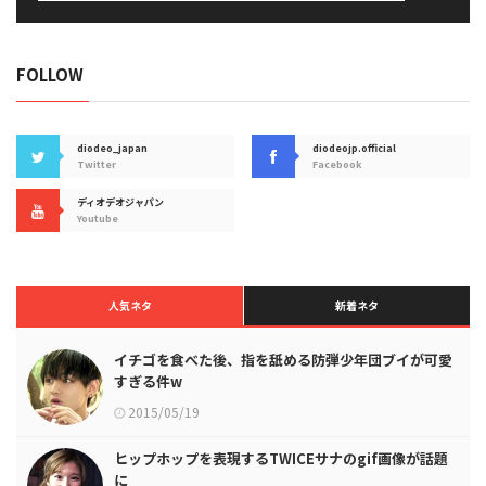
FOLLOW
diodeo_japan
diodeojp.official
Twitter
Facebook
ディオデオジャパン
Youtube
人気ネタ
新着ネタ
イチゴを食べた後、指を舐める防弾少年団ブイが可愛
すぎる件w
2015/05/19
ヒップホップを表現するTWICEサナのgif画像が話題
に