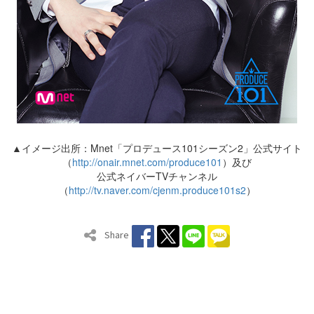
▲イメージ出所：Mnet「プロデュース101シーズン2」公式サイト
（
http://onair.mnet.com/produce101
）及び
公式ネイバーTVチャンネル
（
http://tv.naver.com/cjenm.produce101s2
）
Share