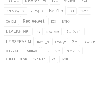
少女時代
NCT
aespa
Kep1er
セブンティーン
TXT
STAYC
Red Velvet
(G)I-DLE
EXO
NMIXX
BLACKPINK
ITZY
NewJeans
【スポット】
LE SSERAFIM
SM
fromis_9
Lovelyz
宇宙少女
OH MY GIRL
SHINee
ヨジャチング
ペンタゴン
SUPER JUNIOR
SHOTARO
YG
iKON