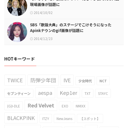
現場画像が話題に
2014/10/02
SBS「歌謡大典」のステージでこけそうになった
Apinkナウンのgif画像が話題に
2014/12/23
HOTキーワード
TWICE
防弾少年団
IVE
少女時代
NCT
aespa
Kep1er
セブンティーン
TXT
STAYC
Red Velvet
(G)I-DLE
EXO
NMIXX
BLACKPINK
ITZY
NewJeans
【スポット】