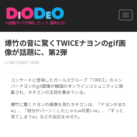
Toggl
navig
爆竹の音に驚くTWICEナヨンのgif画
像が話題に、第2弾
2017/04/07 10:00
コンサートに登場したガールズグループ「TWICE」のメン
バーナヨンのgif画像が韓国のオンラインコミュニティに掲
載され、ネチズンの注目を集めている。
爆竹に驚くナヨンの画像を見たネチズンは、「ナヨンがまた
w」、「自分がバーン！したじゃんw可愛いw」、「ずっと
見てしまうw」などの反応をみせた。