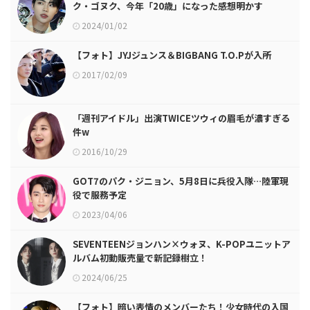
ク・ゴヌク、今年「20歳」になった感想明かす
2024/01/02
【フォト】JYJジュンス＆BIGBANG T.O.Pが入所
2017/02/09
「週刊アイドル」出演TWICEツウィの眉毛が濃すぎる
件w
2016/10/29
GOT7のパク・ジニョン、5月8日に兵役入隊…陸軍現
役で服務予定
2023/04/06
SEVENTEENジョンハン×ウォヌ、K-POPユニットア
ルバム初動販売量で新記録樹立！
2024/06/25
【フォト】暗い表情のメンバーたち！少女時代の入国