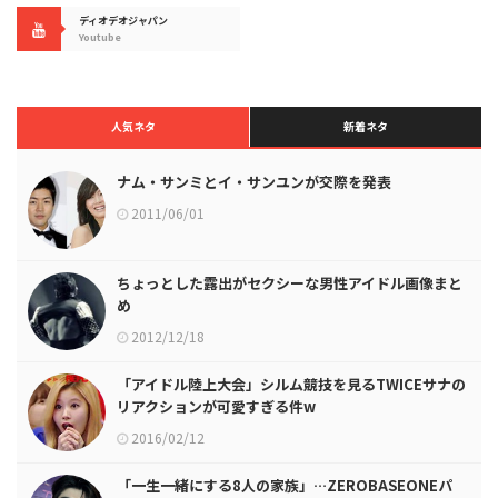
ディオデオジャパン
Youtube
人気ネタ
新着ネタ
ナム・サンミとイ・サンユンが交際を発表
2011/06/01
ちょっとした露出がセクシーな男性アイドル画像まと
め
2012/12/18
「アイドル陸上大会」シルム競技を見るTWICEサナの
リアクションが可愛すぎる件w
2016/02/12
「一生一緒にする8人の家族」…ZEROBASEONEパ