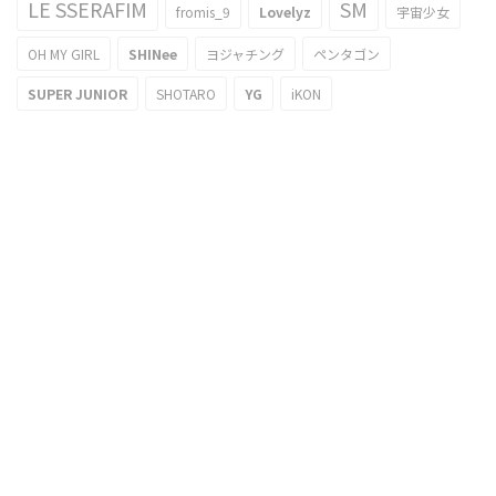
LE SSERAFIM
SM
fromis_9
Lovelyz
宇宙少女
OH MY GIRL
SHINee
ヨジャチング
ペンタゴン
SUPER JUNIOR
SHOTARO
YG
iKON