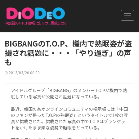
Toggl
navig
BIGBANGのT.O.P、機内で熟眠姿が盗
撮され話題に・・・「やり過ぎ」の声
も
2013/03/20 00:00
アイドルグループ「BIGBANG」のメンバーT.O.Pが機内で熟
眠している写真が公開され話題になっている。
最近、韓国の某オンラインコミュニティの掲示板には「中国
のファンが撮ったT.O.Pの熟眠姿」というタイトルで1枚の写
真が掲載された。掲載された写真の中でT.O.Pはブランケッ
トをかけたまま楽な姿勢で睡眠をとっている。