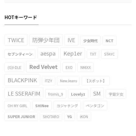
HOTキーワード
TWICE
防弾少年団
IVE
少女時代
NCT
aespa
Kep1er
セブンティーン
TXT
STAYC
Red Velvet
(G)I-DLE
EXO
NMIXX
BLACKPINK
ITZY
NewJeans
【スポット】
LE SSERAFIM
SM
fromis_9
Lovelyz
宇宙少女
OH MY GIRL
SHINee
ヨジャチング
ペンタゴン
SUPER JUNIOR
SHOTARO
YG
iKON