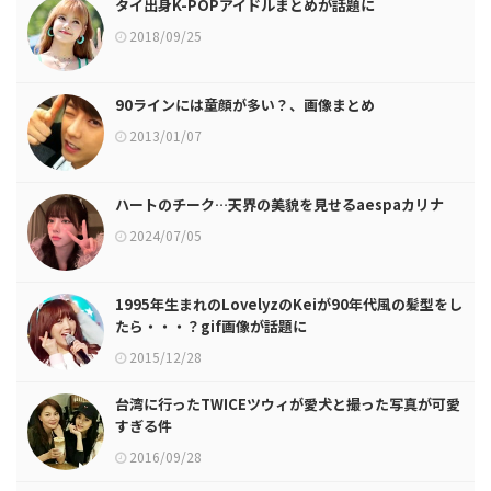
タイ出身K-POPアイドルまとめが話題に
2018/09/25
90ラインには童顔が多い？、画像まとめ
2013/01/07
ハートのチーク…天界の美貌を見せるaespaカリナ
2024/07/05
1995年生まれのLovelyzのKeiが90年代風の髪型をし
たら・・・？gif画像が話題に
2015/12/28
台湾に行ったTWICEツウィが愛犬と撮った写真が可愛
すぎる件
2016/09/28