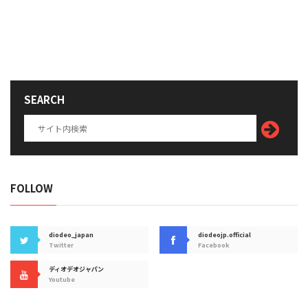
SEARCH
FOLLOW
diodeo_japan
diodeojp.official
Twitter
Facebook
ディオデオジャパン
Youtube