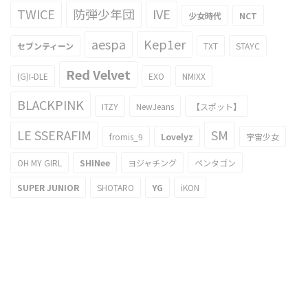
TWICE
防弾少年団
IVE
少女時代
NCT
aespa
Kep1er
セブンティーン
TXT
STAYC
Red Velvet
(G)I-DLE
EXO
NMIXX
BLACKPINK
ITZY
NewJeans
【スポット】
LE SSERAFIM
SM
fromis_9
Lovelyz
宇宙少女
OH MY GIRL
SHINee
ヨジャチング
ペンタゴン
SUPER JUNIOR
SHOTARO
YG
iKON