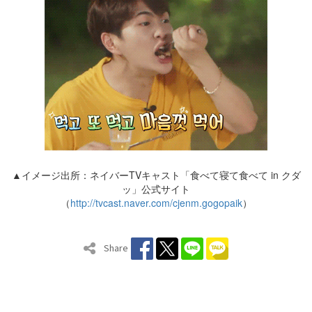
▲イメージ出所：ネイバーTVキャスト「食べて寝て食べて in クダ
ッ」公式サイト
（
http://tvcast.naver.com/cjenm.gogopaik
）
Share