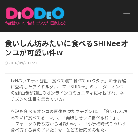
Toggl
navig
食いしん坊みたいに食べるSHINeeオ
ンユが可愛い件w
2016/09/23 15:30
tvNバラエティ番組「食べて寝て食べて in クダッ」の予告編
に登場したアイドルグループ「SHINee」のリーダーオンユ
のgif画像が韓国のオンラインコミュニティに掲載され、ネ
チズンの注目を集めている。
料理を食べるオンユの画像を見たネチズンは、「食いしん坊
みたいに食べてる！w」、「美味しそうに食べるね！」、
「フォークの持ち方から可愛いw」、「小学校時代こういう
食べ方する男の子いた！w」などの反応をみせた。