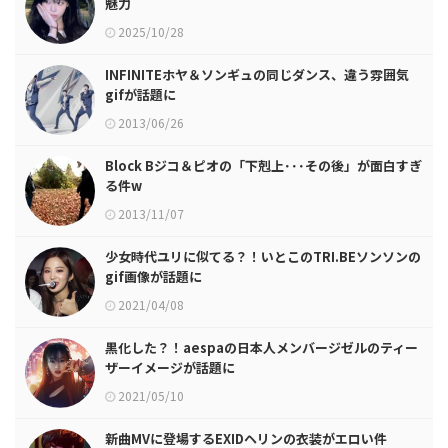
魅力
2025/10/28
INFINITEホヤ＆ソンギュの同じダンス、違う雰囲気
gifが話題に
2013/06/26
Block Bジコ＆ピオの「下剋上･･･その後」が面白すぎ
る件w
2013/11/07
少女時代ユリに似てる？！いとこのTRI.BEソンソンの
gif画像が話題に
2021/04/08
黒化した？！aespaの日本人メンバージゼルのティー
ザーイメージが話題に
2021/05/10
新曲MVに登場するEXIDヘリンの衣装がエロい件