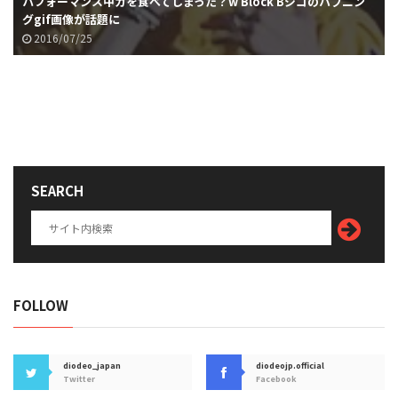
パフォーマンス中ガを食べてしまった？w Block Bジコのハプニン
グgif画像が話題に
2016/07/25
SEARCH
FOLLOW
diodeo_japan
diodeojp.official
Twitter
Facebook