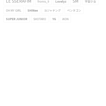
LE SSERAFIM
SM
fromis_9
Lovelyz
宇宙少女
OH MY GIRL
SHINee
ヨジャチング
ペンタゴン
SUPER JUNIOR
SHOTARO
YG
iKON