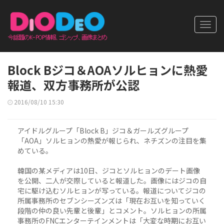
Toggl
navig
Block Bジコ＆AOAソルヒョンに熱愛
報道、双方事務所が公認
2016/08/10 15:30
アイドルグループ「Block B」ジコ＆ガールズグループ
「AOA」ソルヒョンの熱愛が報じられ、ネチズンの注目を集
めている。
韓国の某メディアは10日、ジコとソルヒョンのデート画像
を公開、二人が交際していると報道した。画像にはジコの自
宅に駆け込むソルヒョンが写っている。報道についてジコの
所属事務所のセブンシーズンズは「現在お互いを知っていく
段階の仲の良い先輩と後輩」とコメント。ソルヒョンの所属
事務所のFNCエンターテインメントは「大変な時期にお互い