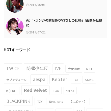
2016/06/01
Apinkウンジの前髪ありVSなしの比較gif画像が話題
に
2017/07/22
HOTキーワード
TWICE
防弾少年団
IVE
少女時代
NCT
aespa
Kep1er
セブンティーン
TXT
STAYC
Red Velvet
(G)I-DLE
EXO
NMIXX
BLACKPINK
ITZY
NewJeans
【スポット】