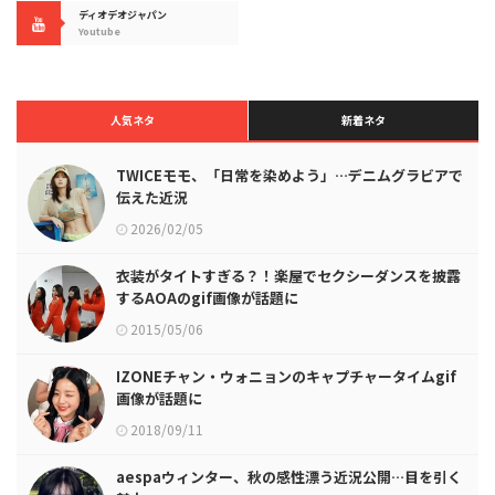
ディオデオジャパン
Youtube
人気ネタ
新着ネタ
TWICEモモ、「日常を染めよう」…デニムグラビアで
伝えた近況
2026/02/05
衣装がタイトすぎる？！楽屋でセクシーダンスを披露
するAOAのgif画像が話題に
2015/05/06
IZONEチャン・ウォニョンのキャプチャータイムgif
画像が話題に
2018/09/11
aespaウィンター、秋の感性漂う近況公開…目を引く