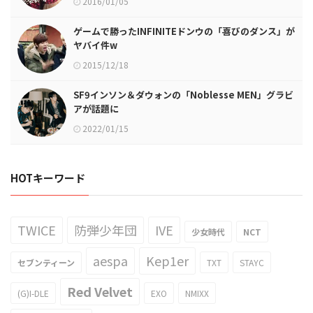
2016/01/05
ゲームで勝ったINFINITEドンウの「喜びのダンス」が
ヤバイ件w
2015/12/18
SF9インソン＆ダウォンの「Noblesse MEN」グラビ
アが話題に
2022/01/15
HOTキーワード
TWICE
防弾少年団
IVE
少女時代
NCT
aespa
Kep1er
セブンティーン
TXT
STAYC
Red Velvet
(G)I-DLE
EXO
NMIXX