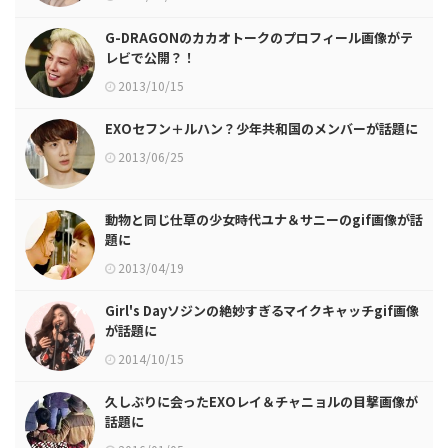
G-DRAGONのカカオトークのプロフィール画像がテ
レビで公開？！
2013/10/15
EXOセフン＋ルハン？少年共和国のメンバーが話題に
2013/06/25
動物と同じ仕草の少女時代ユナ＆サニーのgif画像が話
題に
2013/04/19
Girl's Dayソジンの絶妙すぎるマイクキャッチgif画像
が話題に
2014/10/15
久しぶりに会ったEXOレイ＆チャニョルの目撃画像が
話題に