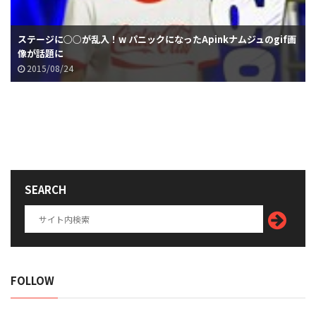
ステージに○○が乱入！w パニックになったApinkナムジュのgif画
像が話題に
2015/08/24
SEARCH
FOLLOW