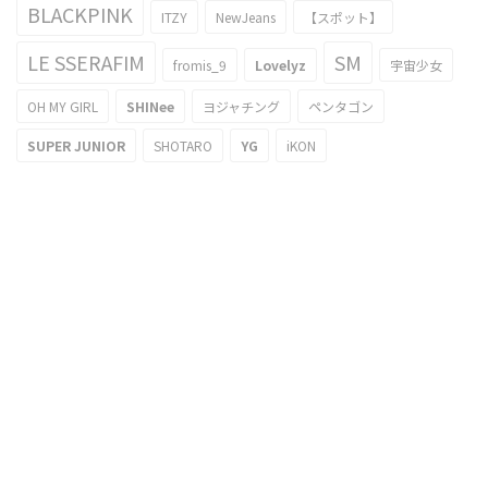
BLACKPINK
ITZY
NewJeans
【スポット】
LE SSERAFIM
SM
fromis_9
Lovelyz
宇宙少女
OH MY GIRL
SHINee
ヨジャチング
ペンタゴン
SUPER JUNIOR
SHOTARO
YG
iKON