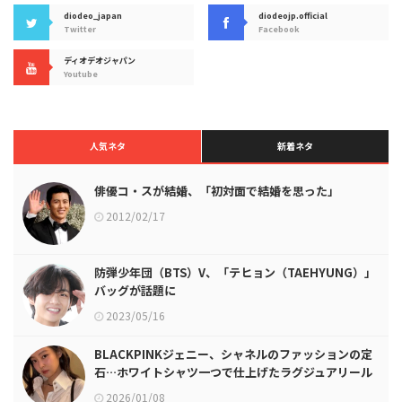
diodeo_japan
diodeojp.official
Twitter
Facebook
ディオデオジャパン
Youtube
人気ネタ
新着ネタ
俳優コ・スが結婚、「初対面で結婚を思った」
2012/02/17
防弾少年団（BTS）V、「テヒョン（TAEHYUNG）」
バッグが話題に
2023/05/16
BLACKPINKジェニー、シャネルのファッションの定
石…ホワイトシャツ一つで仕上げたラグジュアリール
ック
2026/01/08