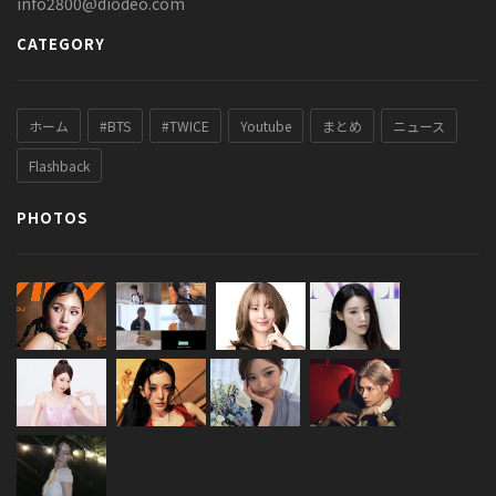
info2800@diodeo.com
CATEGORY
ホーム
#BTS
#TWICE
Youtube
まとめ
ニュース
Flashback
PHOTOS