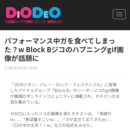
Toggl
navig
パフォーマンス中ガを食べてしまっ
た？w Block Bジコのハプニングgif画
像が話題に
2016/07/25 14:30
「2016ジサン・バレー・ロック・フェスティバル」に登場
したアイドルグループ「Block B」のリーダージコのgif画像
が韓国のオンラインコミュニティに掲載され、ネチズンの注
目を集めている。
ガが口に入ったジコの画像を見たネチズンは、「奇跡だ
w」、「肺活量すごいw」、「ガが生きて出てきたw」、
「口の中大丈夫？！w」などの反応をみせた。