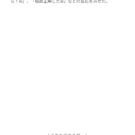
ら！w」、「結局正解したw」などの反応をみせた。