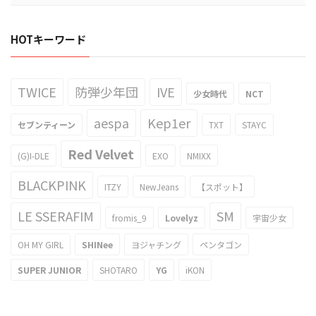
HOTキーワード
TWICE
防弾少年団
IVE
少女時代
NCT
aespa
Kep1er
セブンティーン
TXT
STAYC
Red Velvet
(G)I-DLE
EXO
NMIXX
BLACKPINK
ITZY
NewJeans
【スポット】
LE SSERAFIM
SM
fromis_9
Lovelyz
宇宙少女
OH MY GIRL
SHINee
ヨジャチング
ペンタゴン
SUPER JUNIOR
SHOTARO
YG
iKON