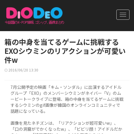
Toggl
navig
箱の中身を当てるゲームに挑戦する
EXOシウミンのリアクションが可愛い
件w
2016/06/20 13:30
7月公開予定の映画「キム・ソンダル」に出演するアイドル
グループ「EXO」のメンバーシウミンがネイバー「V」のム
ービートークライブに登場、箱の中身を当てるゲームに挑戦
するシウミンのgif画像が韓国のオンラインコミュニティで
話題になっている。
画像を見たネチズンは、「リアクションが超可愛いw」、
「口の洞窟がでかくなったw」、「ビビリ顔！アイドルだか