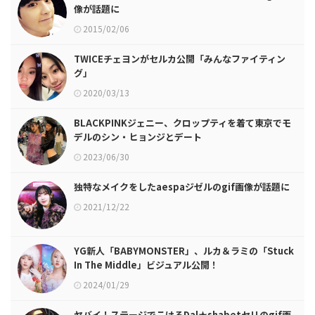
像が話題に
2015/02/06
TWICEチェヨンがセルカ公開「みんなファイティン
グ」
2020/03/13
BLACKPINKジェニー、クロップティを着て東京でモ
デルのシン・ヒョンジとデート
2023/06/30
独特なメイクをしたaespaジゼルのgif画像が話題に
2021/12/22
YG新人「BABYMONSTER」、ルカ＆ラミの「Stuck
In The Middle」ビジュアル公開！
2024/01/29
ヤバイ！ステージでこけるDal★shabetセリのgif画