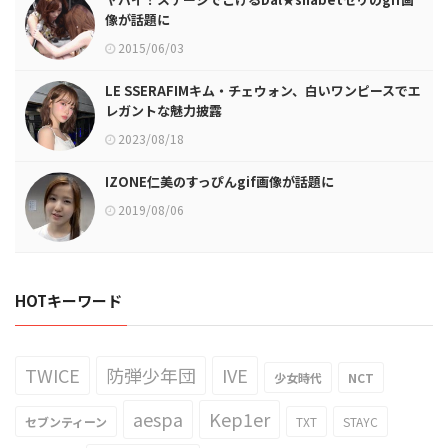
像が話題に
2015/06/03
LE SSERAFIMキム・チェウォン、白いワンピースでエ
レガントな魅力披露
2023/08/18
IZONE仁美のすっぴんgif画像が話題に
2019/08/06
HOTキーワード
TWICE
防弾少年団
IVE
少女時代
NCT
aespa
Kep1er
セブンティーン
TXT
STAYC