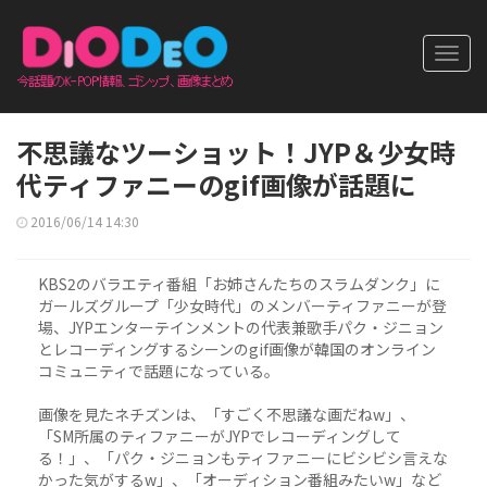
Toggl
navig
不思議なツーショット！JYP＆少女時
代ティファニーのgif画像が話題に
2016/06/14 14:30
KBS2のバラエティ番組「お姉さんたちのスラムダンク」に
ガールズグループ「少女時代」のメンバーティファニーが登
場、JYPエンターテインメントの代表兼歌手パク・ジニョン
とレコーディングするシーンのgif画像が韓国のオンライン
コミュニティで話題になっている。
画像を見たネチズンは、「すごく不思議な画だねw」、
「SM所属のティファニーがJYPでレコーディングして
る！」、「パク・ジニョンもティファニーにビシビシ言えな
かった気がするw」、「オーディション番組みたいw」など