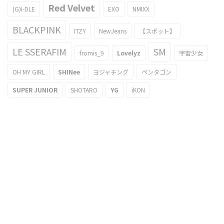
Red Velvet
(G)I-DLE
EXO
NMIXX
BLACKPINK
ITZY
NewJeans
【スポット】
LE SSERAFIM
SM
fromis_9
Lovelyz
宇宙少女
OH MY GIRL
SHINee
ヨジャチング
ペンタゴン
SUPER JUNIOR
SHOTARO
YG
iKON