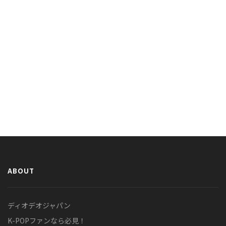
ABOUT
ディオデオジャパン
K-POPファンなら必見！