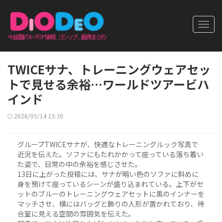
Toggl
navig
TWICEサナ、トレーニングウェアセッ
トで見せる余裕…ワールドツアービハ
インド
2026/05/14 15:30
グループTWICEサナが、快適なトレーニングルック写真で
近況を伝えた。ソファにもたれかかって座っている落ち着い
た姿で、日常の中の余裕を感じさせた。
13日に上がった投稿には、サナが暗い色のソファに斜めに
身を預けて座っているシーンが盛り込まれている。上下がセ
ットのブルーのトレーニングウェアセットに黒のインナーを
マッチさせ、横にはバッグと飾りの人形が置かれており、待
合室に見える空間の雰囲気を伝えた。