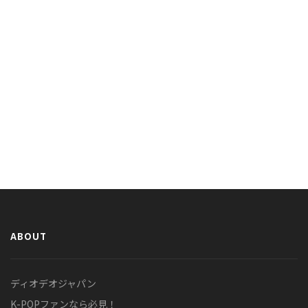
ABOUT
ディオデオジャパン
K-POPファンなら必見！