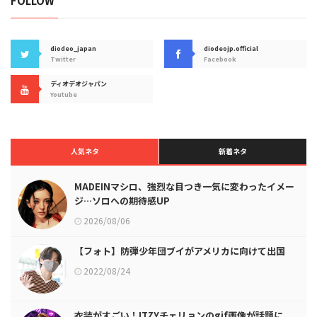
FOLLOW
diodeo_japan
diodeojp.official
Twitter
Facebook
ディオデオジャパン
Youtube
人気ネタ
新着ネタ
MADEINマシロ、強烈な目つき一気に変わったイメー
ジ…ソロへの期待感UP
2026/08/06
【フォト】防弾少年団ブイがアメリカに向けて出国
2022/08/24
衣装がすごい！ITZYチェリョンのgif画像が話題に