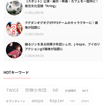
【スポット】公演・展示・映画・カフェを一箇所に！
複合文化空間「Kring」
2011/08/30
クグダンオグオグがFPSゲームのキャラクターに！画
像が話題に
2017/09/02
踊るジンを見る防弾少年団シュガ、j-hope、ブイのリ
アクションgif画像が話題に
2016/09/23
HOTキーワード
TWICE
防弾少年団
IVE
少女時代
NCT
aespa
Kep1er
セブンティーン
TXT
STAYC