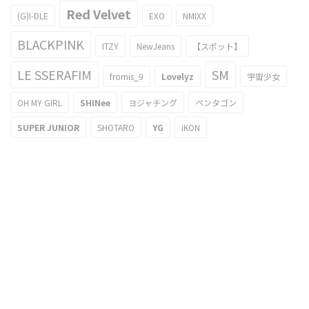
Red Velvet
(G)I-DLE
EXO
NMIXX
BLACKPINK
ITZY
NewJeans
【スポット】
LE SSERAFIM
SM
fromis_9
Lovelyz
宇宙少女
OH MY GIRL
SHINee
ヨジャチング
ペンタゴン
SUPER JUNIOR
SHOTARO
YG
iKON