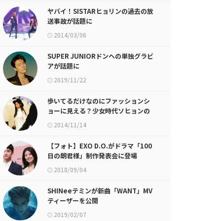
ヤバイ！SISTARヒョリンの過去の放
送事故が話題に
2014/03/06
SUPER JUNIORドンヘの単独グラビ
アが話題に
2019/11/22
歩いてるだけなのにファッションシ
ョーに見える？少女時代ソヒョンの
gif画像が話題に
2014/11/14
【フォト】EXO D.O.がドラマ「100
日の朗君様」制作発表会に登場
2018/09/04
SHINeeテミンが新曲「WANT」MV
ティーザーを公開
2019/02/07