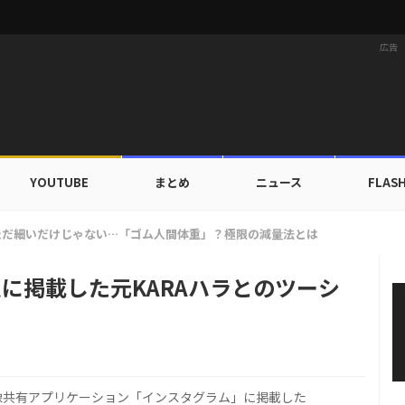
広告
YOUTUBE
まとめ
ニュース
FLAS
家族にワールドツアーの旅行費用全額サポート！22カ国・64都市以上
ムに掲載した元KARAハラとのツーシ
画像共有アプリケーション「インスタグラム」に掲載した