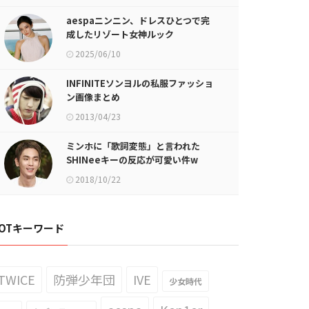
aespaニンニン、ドレスひとつで完
成したリゾート女神ルック
2025/06/10
INFINITEソンヨルの私服ファッショ
ン画像まとめ
2013/04/23
ミンホに「歌詞変態」と言われた
SHINeeキーの反応が可愛い件w
2018/10/22
OTキーワード
TWICE
防弾少年団
IVE
少女時代