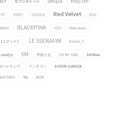
aespa
Kep1er
NCT
セブンティーン
Red Velvet
TXT
STAYC
(G)I-DLE
EXO
BLACKPINK
NMIXX
ITZY
NewJeans
LE SSERAFIM
【スポット】
fromis_9
SM
Lovelyz
宇宙少女
OH MY GIRL
SHINee
ヨジャチング
ペンタゴン
SUPER JUNIOR
SHOTARO
YG
iKON