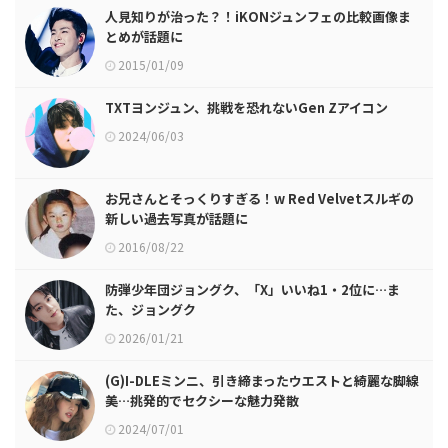
人見知りが治った？！iKONジュンフェの比較画像ま
とめが話題に
2015/01/09
TXTヨンジュン、挑戦を恐れないGen Zアイコン
2024/06/03
お兄さんとそっくりすぎる！w Red Velvetスルギの
新しい過去写真が話題に
2016/08/22
防弾少年団ジョングク、「X」いいね1・2位に…ま
た、ジョングク
2026/01/21
(G)I-DLEミンニ、引き締まったウエストと綺麗な脚線
美…挑発的でセクシーな魅力発散
2024/07/01