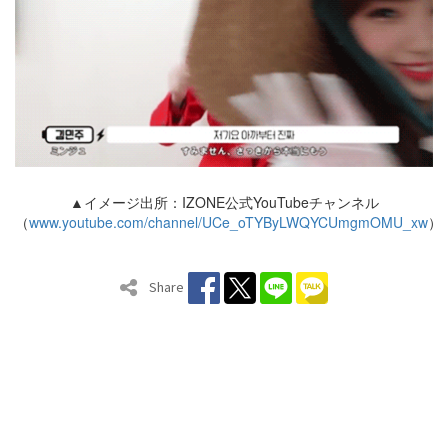
▲イメージ出所：IZONE公式YouTubeチャンネル
（
www.youtube.com/channel/UCe_oTYByLWQYCUmgmOMU_xw
）
Share