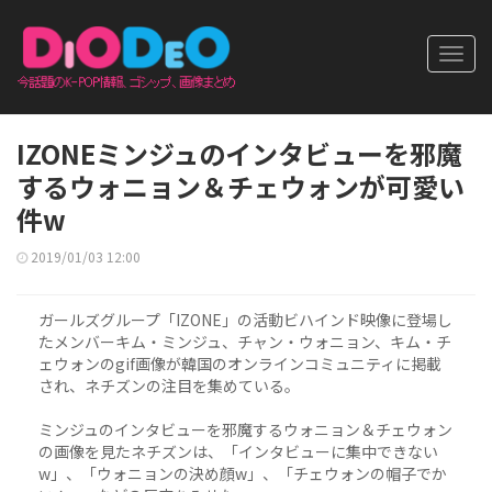
Toggl
navig
IZONEミンジュのインタビューを邪魔
するウォニョン＆チェウォンが可愛い
件w
2019/01/03 12:00
ガールズグループ「IZONE」の活動ビハインド映像に登場し
たメンバーキム・ミンジュ、チャン・ウォニョン、キム・チ
ェウォンのgif画像が韓国のオンラインコミュニティに掲載
され、ネチズンの注目を集めている。
ミンジュのインタビューを邪魔するウォニョン＆チェウォン
の画像を見たネチズンは、「インタビューに集中できない
w」、「ウォニョンの決め顔w」、「チェウォンの帽子でか