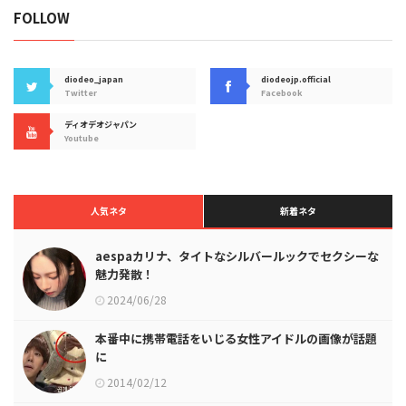
FOLLOW
diodeo_japan
diodeojp.official
Twitter
Facebook
ディオデオジャパン
Youtube
人気ネタ
新着ネタ
aespaカリナ、タイトなシルバールックでセクシーな
魅力発散！
2024/06/28
本番中に携帯電話をいじる女性アイドルの画像が話題
に
2014/02/12