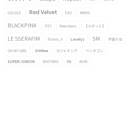
Red Velvet
(G)I-DLE
EXO
NMIXX
BLACKPINK
ITZY
NewJeans
【スポット】
LE SSERAFIM
SM
fromis_9
Lovelyz
宇宙少女
OH MY GIRL
SHINee
ヨジャチング
ペンタゴン
SUPER JUNIOR
SHOTARO
YG
iKON