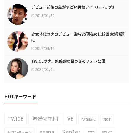
デビュー前後の差がすごい男性アイドルトップ3
2013/01/30
少女時代ユナのデビュー当時VS現在の比較画像が話題
に
2017/04/14
TWICEサナ、魅惑的な目つきのフォト公開
2024/01/24
HOTキーワード
TWICE
防弾少年団
IVE
少女時代
NCT
aespa
Kep1er
セブンティーン
TXT
STAYC