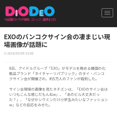
Toggl
navig
EXOのバンコクサイン会の凄まじい現
場画像が話題に
2016/03/09 15:00
8日、アイドルグループ「EXO」がモデルを務める韓国の化
粧品ブランド「ネイチャーリパブリック」のタイ・バンコ
クサイン会が開催され、約5万人のファンが殺到した。
サイン会現場の画像を見たネチズンは、「EXOのサイン会は
いつもこんな感じだもんねw」、「あのビル大丈夫だっ
た？」、「なぜかシウミンだけ小学生みたいなファッション
w」などの反応をみせた。