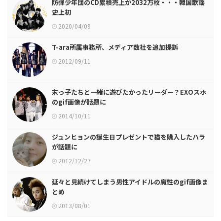
防弾少年団のCD累積売上が2032万枚・・・韓国歌謡
史上初
2020/04/09
T-ara所属事務所、メディア数社を追加提訴
2012/09/11
末っ子たちと一緒に遊びたかったリーダー？EXOスホ
のgif画像が話題に
2014/10/11
ジュンヒョンの誕生日プレゼントで猫を購入したハラ
が話題に
2012/12/27
延々と見続けてしまう男性アイドルの魔性のgif画像ま
とめ
2013/08/01