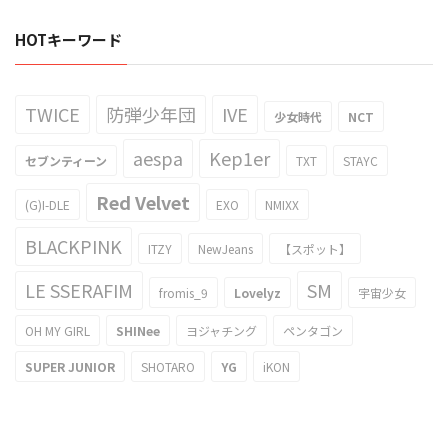
HOTキーワード
TWICE
防弾少年団
IVE
少女時代
NCT
aespa
Kep1er
セブンティーン
TXT
STAYC
Red Velvet
(G)I-DLE
EXO
NMIXX
BLACKPINK
ITZY
NewJeans
【スポット】
LE SSERAFIM
SM
fromis_9
Lovelyz
宇宙少女
OH MY GIRL
SHINee
ヨジャチング
ペンタゴン
SUPER JUNIOR
SHOTARO
YG
iKON