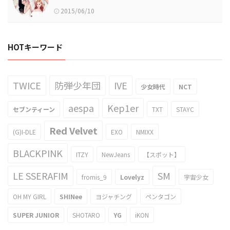
2015/06/10
HOTキーワード
TWICE
防弾少年団
IVE
少女時代
NCT
aespa
Kep1er
セブンティーン
TXT
STAYC
Red Velvet
(G)I-DLE
EXO
NMIXX
BLACKPINK
ITZY
NewJeans
【スポット】
LE SSERAFIM
SM
fromis_9
Lovelyz
宇宙少女
OH MY GIRL
SHINee
ヨジャチング
ペンタゴン
SUPER JUNIOR
SHOTARO
YG
iKON