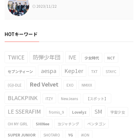
2023/11/22
HOTキーワード
TWICE
防弾少年団
IVE
少女時代
NCT
aespa
Kep1er
セブンティーン
TXT
STAYC
Red Velvet
(G)I-DLE
EXO
NMIXX
BLACKPINK
ITZY
NewJeans
【スポット】
LE SSERAFIM
SM
fromis_9
Lovelyz
宇宙少女
OH MY GIRL
SHINee
ヨジャチング
ペンタゴン
SUPER JUNIOR
SHOTARO
YG
iKON