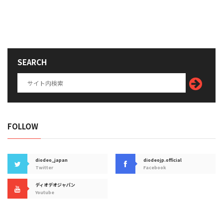
SEARCH
FOLLOW
diodeo_japan
diodeojp.official
Twitter
Facebook
ディオデオジャパン
Youtube