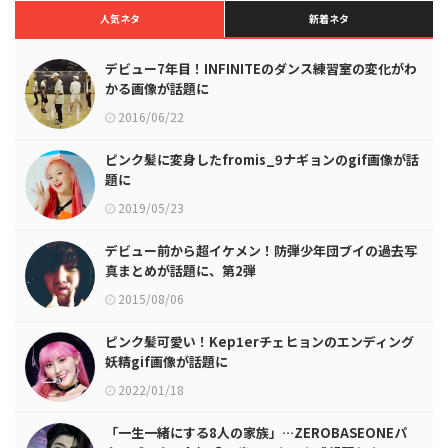
人気ネタ
新着ネタ
デビュー7年目！INFINITEのダンス練習室の変化がわ
かる画像が話題に
2016/06/22
ピンク髪に変身したfromis_9ナギョンのgif画像が話
題に
2019/05/23
デビュー前から超イケメン！防弾少年団ブイの過去写
真まとめが話題に、第2弾
2015/08/06
ピンク髪可愛い！Kep1erチェヒョンのエンディング
妖精gif画像が話題に
2022/01/18
「一生一緒にする8人の家族」…ZEROBASEONEパ