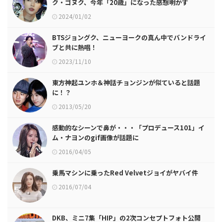
ク・ゴヌク、今年「20歳」になった感想明かす
2024/01/02
BTSジョングク、ニューヨークの真ん中でバンドライ
ブと共に熱唱！
2023/11/10
東方神起ユンホ＆神話チョンジンが似ていると話題
に！？
2013/05/20
感動的なシーンで鼻が・・・「プロデュース101」イ
ム・ナヨンのgif画像が話題に
2016/04/05
乗馬マシンに乗ったRed Velvetジョイがヤバイ件
2016/07/04
DKB、ミニ7集「HIP」の2次コンセプトフォト公開