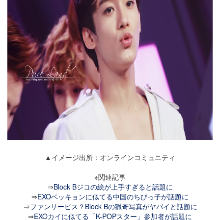
▲イメージ出所：オンラインコミュニティ
※関連記事
⇒
Block Bジコの絵が上手すぎると話題に
⇒
EXOベッキョンに似てる中国のちびっ子が話題に
⇒
ファンサービス？Block Bの猟奇写真がヤバイと話題に
⇒
EXOカイに似てる「K-POPスター」参加者が話題に