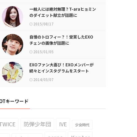
一般人には絶対無理？T-araヒョミン
のダイエット献立が話題に
2015/08/17
自慢のトロフィー？！受賞したEXO
チェンの画像が話題に
2015/01/05
EXOファン大喜び！EXOメンバーが
続々とインスタグラムをスタート
2014/05/07
OTキーワード
TWICE
防弾少年団
IVE
少女時代