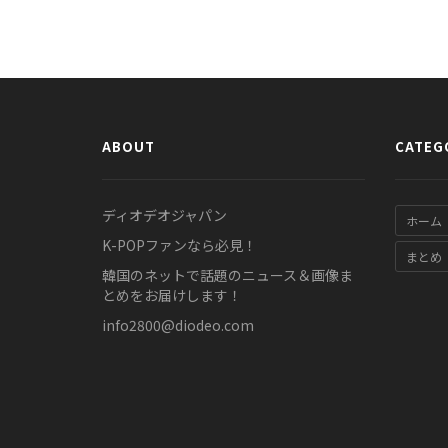
ABOUT
CATEG
ディオデオジャパン
ホーム
K-POPファンなら必見！
まとめ
韓国のネットで話題のニュース＆画像ま
とめをお届けします！
info2800@diodeo.com