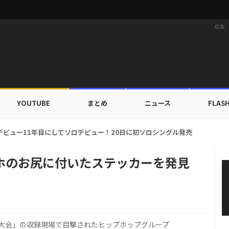
広告
YOUTUBE
まとめ
ニュース
FLAS
カップ出入証を公開…証明写真でも完璧なビジュアル！
ォンホのお尻に付いたステッカーを発見
権大会」の収録現場で目撃されたヒップホップグループ