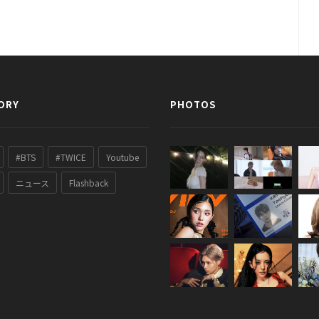
ORY
PHOTOS
#BTS
#TWICE
Youtube
ニュース
Flashback