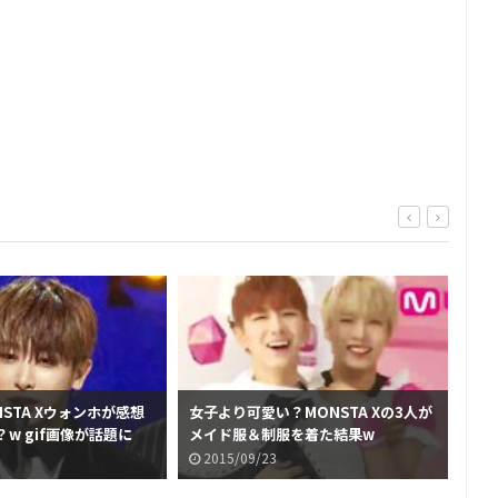
NSTA Xウォンホが感想
女子より可愛い？MONSTA Xの3人が
ヤバ
w gif画像が話題に
メイド服＆制服を着た結果w
Xウ
2015/09/23
2