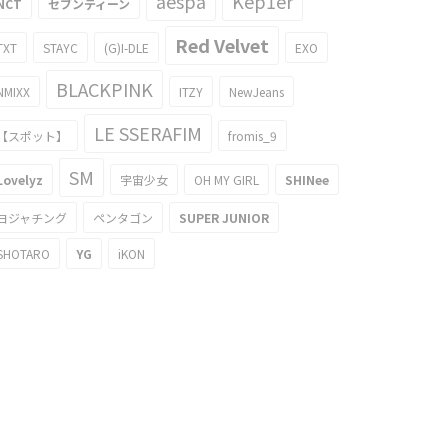
aespa
Kep1er
NCT
セブンティーン
Red Velvet
TXT
STAYC
(G)I-DLE
EXO
BLACKPINK
NMIXX
ITZY
NewJeans
LE SSERAFIM
【スポット】
fromis_9
SM
Lovelyz
宇宙少女
OH MY GIRL
SHINee
ヨジャチング
ペンタゴン
SUPER JUNIOR
SHOTARO
YG
iKON