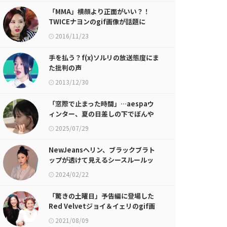
「MMA」横顔より正面がいい？！
TWICEナヨンのgif画像が話題に
2016/11/23
手を払う？f(x)ソルリの放送態度にま
た批判の声
2013/12/30
「窓際で止まった時間」…aespaウ
ィンター、夏の日差しの下でぼんや
りとした深い視線
2025/07/29
NewJeansヘリン、ブラックブラト
ップが透けて見えるシースルールッ
ク…だんだんと成熟していくビジュア
2024/02/22
ル
「驚きの土曜日」予告編に登場した
Red Velvetジョイ＆イェリのgif画
像が話題に
2021/08/09