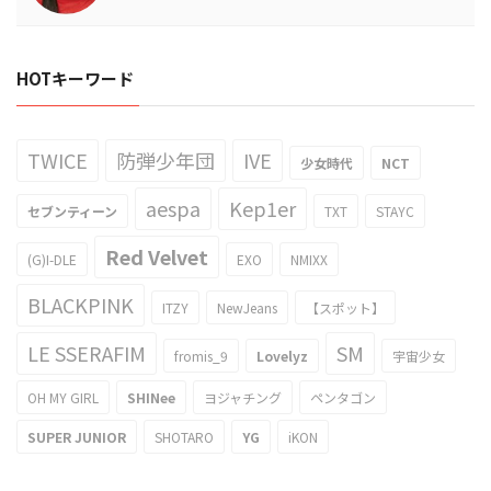
HOTキーワード
TWICE
防弾少年団
IVE
少女時代
NCT
aespa
Kep1er
セブンティーン
TXT
STAYC
Red Velvet
(G)I-DLE
EXO
NMIXX
BLACKPINK
ITZY
NewJeans
【スポット】
LE SSERAFIM
SM
fromis_9
Lovelyz
宇宙少女
OH MY GIRL
SHINee
ヨジャチング
ペンタゴン
SUPER JUNIOR
SHOTARO
YG
iKON