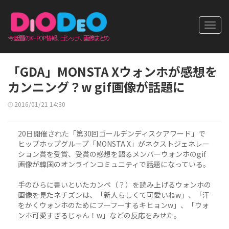
Toggl
navig
「GDA」MONSTA Xウォンホが感想を
カンニング？w gif画像が話題に
2016/01/21 14:30
20日開催された「第30回ゴールデンディスクアワード」で
ヒップホップグループ「MONSTA X」がネクストジェネレー
ション賞を受賞、受賞の感想を語るメンバーウォンホのgif
画像が韓国のオンラインコミュニティで話題になっている。
手のひらに書いといたカンペ（？）を読み上げるウォンホの
画像を見たネチズンは、「新人らしくて可愛いねw」、「汗
をかくウォンホのためにフーフーするキヒョンw」、「ウォ
ンホ可愛すぎるじゃん！w」などの反応をみせた。