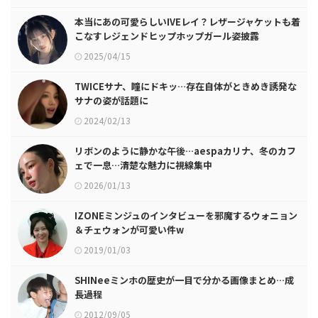
本当にあの可愛らしいIVEレイ？レザージャケットも着
こなすレジェンドヒップホップガール姿披露
2025/04/15
TWICEサナ、瞳にドキッ…存在自体がときめき誘発な
サナの姿が話題に
2024/02/13
リボンのように静かな午後…aespaカリナ、冬のカフ
ェで一息…清楚な魅力に視線集中
2026/01/13
IZONEミンジュのインタビューを邪魔するウォニョン
＆チェウォンが可愛い件w
2019/01/03
SHINeeミンホの歴史が一目で分かる画像まとめ…成
長過程
2012/09/05