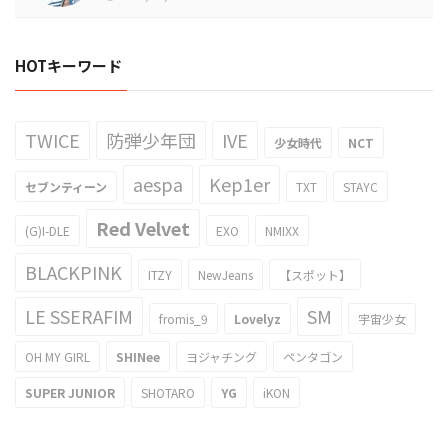
HOTキーワード
TWICE
防弾少年団
IVE
少女時代
NCT
aespa
Kep1er
セブンティーン
TXT
STAYC
Red Velvet
(G)I-DLE
EXO
NMIXX
BLACKPINK
ITZY
NewJeans
【スポット】
LE SSERAFIM
SM
fromis_9
Lovelyz
宇宙少女
OH MY GIRL
SHINee
ヨジャチング
ペンタゴン
SUPER JUNIOR
SHOTARO
YG
iKON