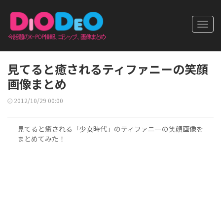
Toggl
navig
見てると癒されるティファニーの笑顔
画像まとめ
2012/10/29 00:00
見てると癒される「少女時代」のティファニーの笑顔画像を
まとめてみた！