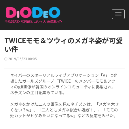
Toggl
navig
TWICEモモ＆ツウィのメガネ姿が可愛
い件
2019/05/23 00:05
ネイバーのスターリアルライブアプリケーション「V」に登
場したガールズグループ「TWICE」のメンバーモモ＆ツウ
ィのgif画像が韓国のオンラインコミュニティに掲載され、
ネチズンの注目を集めている。
メガネをかけた二人の画像を見たネチズンは、「メガネ大き
くない？w」、「二人ともメガネ似合い過ぎ！」、「モモの
姫カットがヒゲみたいになってるw」などの反応をみせた。