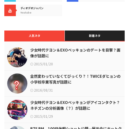
ディオデオジャパン
Youtube
人気ネタ
新着ネタ
少女時代テヨン＆EXOベッキョンのデートを目撃？画
像が話題に
2015/01/20
全然変わっていなくてびっくり？！TWICEダヒョンの
小学校卒業写真が話題に
2016/08/31
少女時代テヨン＆EXOベッキョンがアイコンタクト？
ネチズンの分析画像（？）が話題に
2015/01/29
BTS RM、100日休暇ショット公開…展示会にホットク