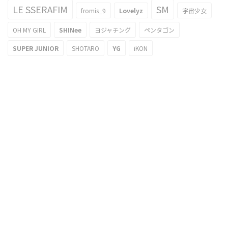
LE SSERAFIM
SM
fromis_9
Lovelyz
宇宙少女
OH MY GIRL
SHINee
ヨジャチング
ペンタゴン
SUPER JUNIOR
SHOTARO
YG
iKON