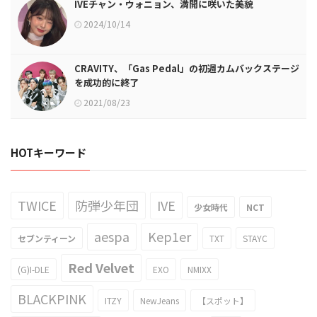
IVEチャン・ウォニョン、満開に咲いた美貌
2024/10/14
CRAVITY、「Gas Pedal」の初週カムバックステージ
を成功的に終了
2021/08/23
HOTキーワード
TWICE
防弾少年団
IVE
少女時代
NCT
aespa
Kep1er
セブンティーン
TXT
STAYC
Red Velvet
(G)I-DLE
EXO
NMIXX
BLACKPINK
ITZY
NewJeans
【スポット】