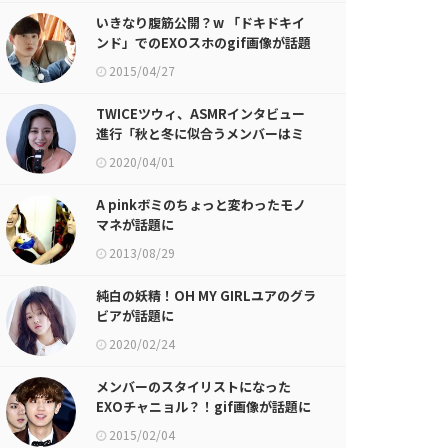
いきなり腹筋公開？w 「ドキドキイ
ンド」でのEXOスホのgif画像が話題
に
2015/04/27
TWICEツウィ、ASMRインタビュー
進行「秋と冬に似合うメンバーはミ
ナ」
2020/04/01
A pinkボミのちょっと変わったモノ
マネが話題に
2013/08/29
純白の妖精！OH MY GIRLユアのグラ
ビアが話題に
2020/02/24
メンバーのスタイリストになった
EXOチャニョル？！gif画像が話題に
2015/02/04