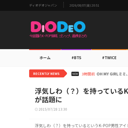
ディオデオジャパン
2026/08/07(金) 20:51
ホーム
#BTS
#TWICE
RECENTLY NEWS
5時間前
BTS V、ワール
NEW
浮気しわ（？）を持っているK
が話題に
2015/07/28 13:30
浮気しわ（？）を持っているというK-POP男性ア