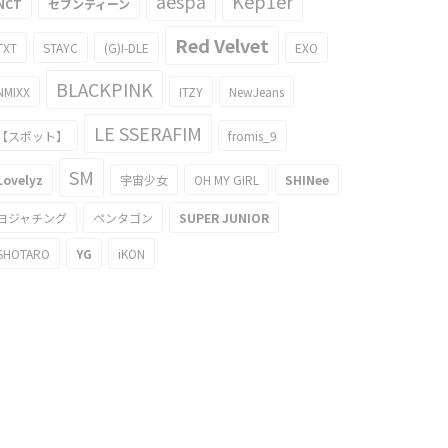
aespa
Kep1er
NCT
セブンティーン
Red Velvet
TXT
STAYC
(G)I-DLE
EXO
BLACKPINK
NMIXX
ITZY
NewJeans
LE SSERAFIM
【スポット】
fromis_9
SM
Lovelyz
宇宙少女
OH MY GIRL
SHINee
ヨジャチング
ペンタゴン
SUPER JUNIOR
SHOTARO
YG
iKON