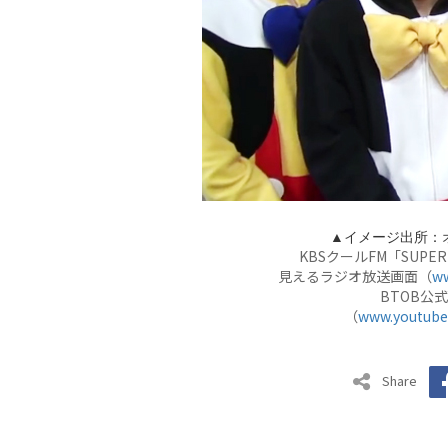
▲イメージ出所：
KBSクールFM「SUPE
見えるラジオ放送画面（
ww
BTOB公式
（
www.youtube.
Share