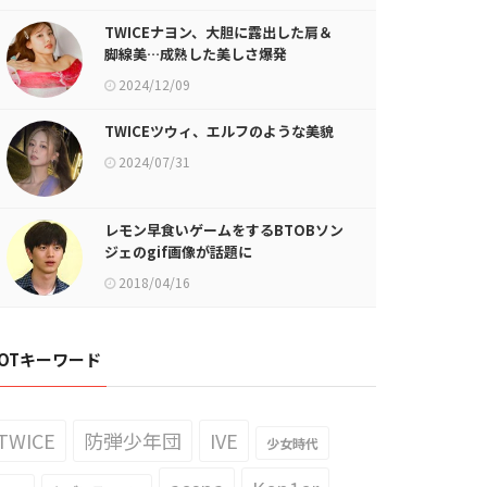
TWICEナヨン、大胆に露出した肩＆
脚線美…成熟した美しさ爆発
2024/12/09
TWICEツウィ、エルフのような美貌
2024/07/31
レモン早食いゲームをするBTOBソン
ジェのgif画像が話題に
2018/04/16
OTキーワード
TWICE
防弾少年団
IVE
少女時代