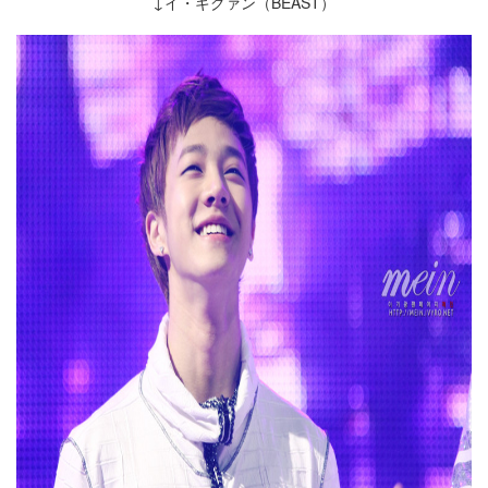
↓イ・ギグァン（BEAST）