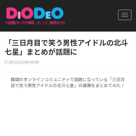
Toggl
navig
「三日月目で笑う男性アイドルの北斗
七星」まとめが話題に
2012/12/06 00:00
韓国のオンラインコミュニティで話題になっている「三日月
目で笑う男性アイドルの北斗七星」の画像をまとめてみた！