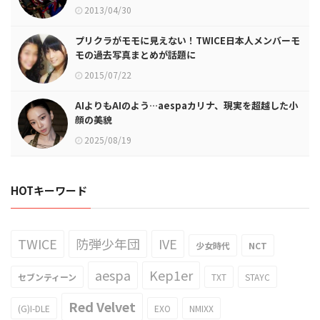
2013/04/30
プリクラがモモに見えない！TWICE日本人メンバーモ
モの過去写真まとめが話題に
2015/07/22
AIよりもAIのよう…aespaカリナ、現実を超越した小
顔の美貌
2025/08/19
HOTキーワード
TWICE
防弾少年団
IVE
少女時代
NCT
aespa
Kep1er
セブンティーン
TXT
STAYC
Red Velvet
(G)I-DLE
EXO
NMIXX