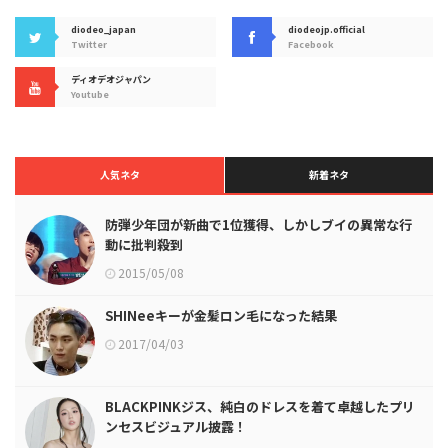
diodeo_japan
diodeojp.official
Twitter
Facebook
ディオデオジャパン
Youtube
人気ネタ
新着ネタ
防弾少年団が新曲で1位獲得、しかしブイの異常な行
動に批判殺到
2015/05/08
SHINeeキーが金髪ロン毛になった結果
2017/04/03
BLACKPINKジス、純白のドレスを着て卓越したプリ
ンセスビジュアル披露！