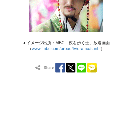
▲イメージ出所：MBC「夜を歩く士」放送画面
（
www.imbc.com/broad/tv/drama/sunbi
）
Share