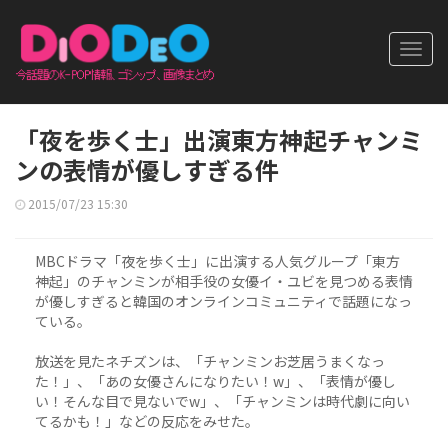
Toggl
navig
「夜を歩く士」出演東方神起チャンミ
ンの表情が優しすぎる件
2015/07/23 15:30
MBCドラマ「夜を歩く士」に出演する人気グループ「東方
神起」のチャンミンが相手役の女優イ・ユビを見つめる表情
が優しすぎると韓国のオンラインコミュニティで話題になっ
ている。
放送を見たネチズンは、「チャンミンお芝居うまくなっ
た！」、「あの女優さんになりたい！w」、「表情が優し
い！そんな目で見ないでw」、「チャンミンは時代劇に向い
てるかも！」などの反応をみせた。