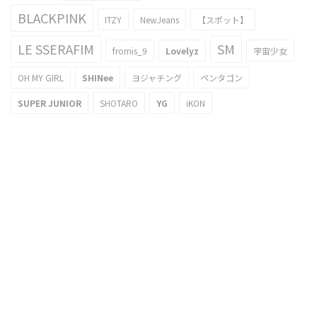
BLACKPINK
ITZY
NewJeans
【スポット】
LE SSERAFIM
SM
fromis_9
Lovelyz
宇宙少女
OH MY GIRL
SHINee
ヨジャチング
ペンタゴン
SUPER JUNIOR
SHOTARO
YG
iKON