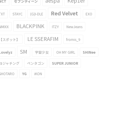
aespa
Kep1er
NCT
セブンティーン
Red Velvet
TXT
STAYC
(G)I-DLE
EXO
BLACKPINK
NMIXX
ITZY
NewJeans
LE SSERAFIM
【スポット】
fromis_9
SM
Lovelyz
宇宙少女
OH MY GIRL
SHINee
ヨジャチング
ペンタゴン
SUPER JUNIOR
SHOTARO
YG
iKON