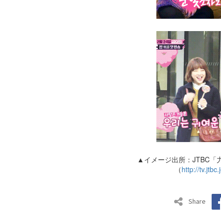
▲イメージ出所：JTBC
（
http://tv.jt
Share