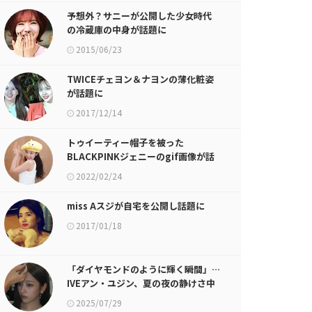
予想外？サニーが公開した少女時代
の冷蔵庫の中身が話題に
2015/06/23
TWICEチェヨン＆ナヨンの薄化粧姿
が話題に
2017/12/14
トゥイーティー帽子を被った
BLACKPINKジェニーのgif画像が話
題に
2022/02/24
miss Aスジが自宅を公開し話題に
2017/01/18
「ダイヤモンドのように輝く瞬間」…
IVEアン・ユジン、夏の夜の静けさ中
で宝石のような存在感
2025/07/29