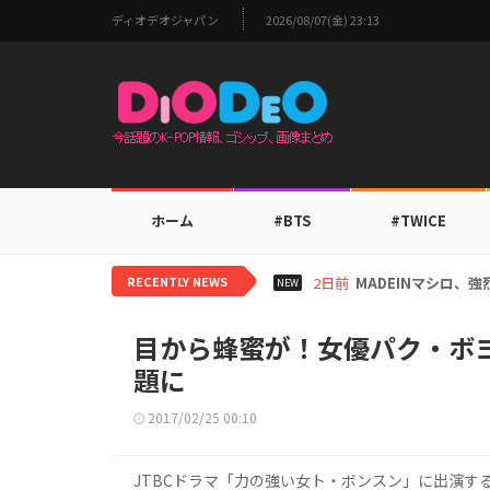
ディオデオジャパン
2026/08/07(金) 23:13
ホーム
#BTS
#TWICE
RECENTLY NEWS
2日前
MADEINマシロ、
NEW
目から蜂蜜が！女優パク・ボヨン
題に
2017/02/25 00:10
JTBCドラマ「力の強い女ト・ボンスン」に出演す