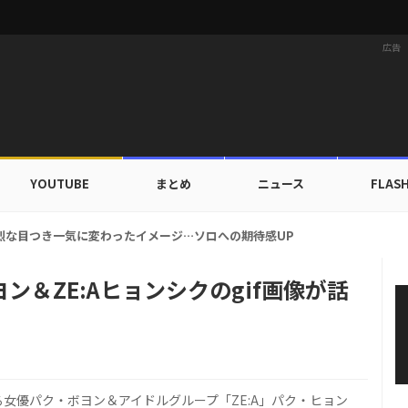
広告
YOUTUBE
まとめ
ニュース
FLAS
強烈な目つき一気に変わったイメージ…ソロへの期待感UP
＆ZE:Aヒョンシクのgif画像が話
る女優パク・ボヨン＆アイドルグループ「ZE:A」パク・ヒョン