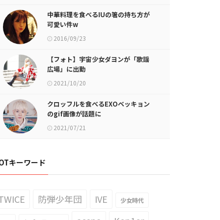
中華料理を食べるIUの箸の持ち方が
可愛い件w
2016/09/23
【フォト】宇宙少女ダヨンが「歌謡
広場」に出勤
2021/10/20
クロッフルを食べるEXOベッキョン
のgif画像が話題に
2021/07/21
OTキーワード
TWICE
防弾少年団
IVE
少女時代