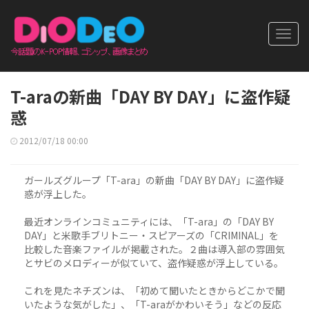
Toggl
navig
T-araの新曲「DAY BY DAY」に盗作疑
惑
2012/07/18 00:00
ガールズグループ「T-ara」の新曲「DAY BY DAY」に盗作疑
惑が浮上した。
最近オンラインコミュニティには、「T-ara」の「DAY BY
DAY」と米歌手ブリトニー・スピアーズの「CRIMINAL」を
比較した音楽ファイルが掲載された。２曲は導入部の雰囲気
とサビのメロディーが似ていて、盗作疑惑が浮上している。
これを見たネチズンは、「初めて聞いたときからどこかで聞
いたような気がした」、「T-araがかわいそう」などの反応