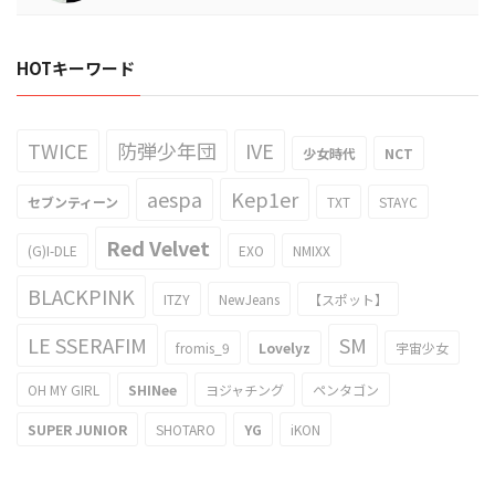
HOTキーワード
TWICE
防弾少年団
IVE
少女時代
NCT
aespa
Kep1er
セブンティーン
TXT
STAYC
Red Velvet
(G)I-DLE
EXO
NMIXX
BLACKPINK
ITZY
NewJeans
【スポット】
LE SSERAFIM
SM
fromis_9
Lovelyz
宇宙少女
OH MY GIRL
SHINee
ヨジャチング
ペンタゴン
SUPER JUNIOR
SHOTARO
YG
iKON