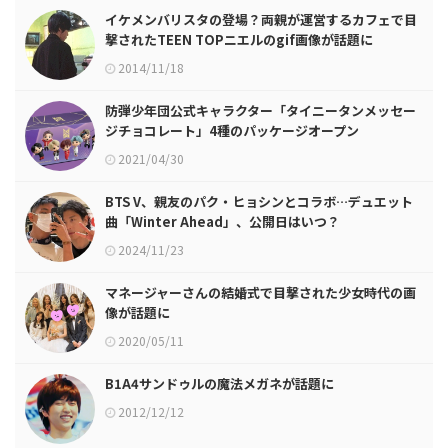
イケメンバリスタの登場？両親が運営するカフェで目
撃されたTEEN TOPニエルのgif画像が話題に
2014/11/18
防弾少年団公式キャラクター「タイニータンメッセー
ジチョコレート」4種のパッケージオープン
2021/04/30
BTS V、親友のパク・ヒョシンとコラボ…デュエット
曲「Winter Ahead」、公開日はいつ？
2024/11/23
マネージャーさんの結婚式で目撃された少女時代の画
像が話題に
2020/05/11
B1A4サンドゥルの魔法メガネが話題に
2012/12/12