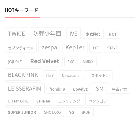
HOTキーワード
TWICE
防弾少年団
IVE
少女時代
NCT
aespa
Kep1er
セブンティーン
TXT
STAYC
Red Velvet
(G)I-DLE
EXO
NMIXX
BLACKPINK
ITZY
NewJeans
【スポット】
LE SSERAFIM
SM
fromis_9
Lovelyz
宇宙少女
OH MY GIRL
SHINee
ヨジャチング
ペンタゴン
SUPER JUNIOR
SHOTARO
YG
iKON