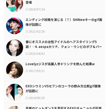
登場
2018/07/24
エンディング妖精を演じる（？）SHINeeキーのgif画
像が話題に
2021/02/26
春にオススメの女性アイドルのヘアスタイリング5
選！…4. aespaカリナ、クォン・ウンビのボブ＆パー
マ
2025/04/03
Lovelyzジスが高麗人参ドリンクを飲んだ結果w
2017/05/11
EXOシウミンVSセフンのコーラの飲み方比較gif画像
が話題に
2014/06/30
先輩のヒットダンスを真似するEXOチャニョルが可愛