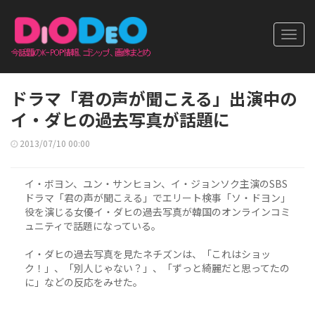
Toggl
navig
ドラマ「君の声が聞こえる」出演中の
イ・ダヒの過去写真が話題に
2013/07/10 00:00
イ・ボヨン、ユン・サンヒョン、イ・ジョンソク主演のSBS
ドラマ「君の声が聞こえる」でエリート検事「ソ・ドヨン」
役を演じる女優イ・ダヒの過去写真が韓国のオンラインコミ
ュニティで話題になっている。
イ・ダヒの過去写真を見たネチズンは、「これはショッ
ク！」、「別人じゃない？」、「ずっと綺麗だと思ってたの
に」などの反応をみせた。