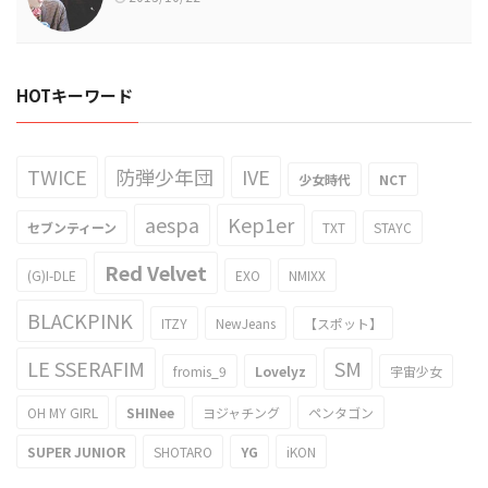
HOTキーワード
TWICE
防弾少年団
IVE
少女時代
NCT
aespa
Kep1er
セブンティーン
TXT
STAYC
Red Velvet
(G)I-DLE
EXO
NMIXX
BLACKPINK
ITZY
NewJeans
【スポット】
LE SSERAFIM
SM
fromis_9
Lovelyz
宇宙少女
OH MY GIRL
SHINee
ヨジャチング
ペンタゴン
SUPER JUNIOR
SHOTARO
YG
iKON