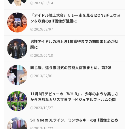
2023/03/14
「アイドル陸上大会」リレー走を見るIZONEチェウォ
ン＆咲良のgif画像が話題に
2019/02/07
男性アイドルの地上波1位獲得までの期間まとめが話
題に
2013/06/18
同じ服、違う雰囲気の芸能人画像まとめ、第2弾
2013/02/01
11月8日デビューの「WHIB」、少年のような美しさ
から強烈なカリスマまで…ビジュアルフィルム公開
2023/10/27
SHINeeの91ライン、ミンホ＆キーのgif画像まとめ
2013/10/22