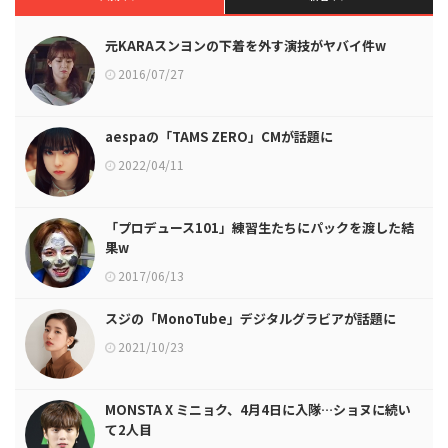
元KARAスンヨンの下着を外す演技がヤバイ件w
2016/07/27
aespaの「TAMS ZERO」CMが話題に
2022/04/11
「プロデュース101」練習生たちにパックを渡した結
果w
2017/06/13
スジの「MonoTube」デジタルグラビアが話題に
2021/10/23
MONSTA X ミニョク、4月4日に入隊…ショヌに続い
て2人目