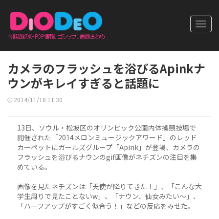
Toggl
navig
カメラのフラッシュを浴びるApinkナ
ウンがキレイすぎると話題に
2014/11/18 11:30
13日、ソウル・松坡区のオリンピック公園内体操競技場で
開催された「2014メロンミュージックアワード」のレッド
カーペットにガールズグループ「Apink」が登場、カメラの
フラッシュを浴びるナウンのgif画像がネチズンの注目を集
めている。
画像を見たネチズンは「天使が降りてきた！」、「こんな大
学生周りで見たことないw」、「ナウン、仙女みたい～」、
「ハーフアップがすごく似合う！」などの反応をみせた。