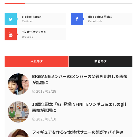
diodeo_japan
diodeojp.official
Twitter
Facebook
ディオデオジャパン
Youtube
人気ネタ
新着ネタ
BIGBANGメンバーVSメンバーの父親を比較した画像
が話題に
2013/02/28
10周年記念「V」登場INFINITEソンギュ＆エルのgif
画像が話題に
2020/06/10
フィギュアを作る少女時代サニーの顔がヤバイ件w