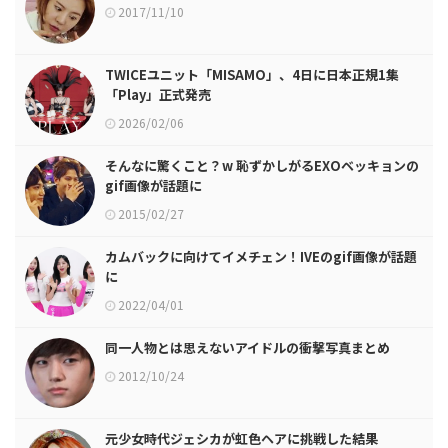
2017/11/10
TWICEユニット「MISAMO」、4日に日本正規1集
「Play」正式発売
2026/02/06
そんなに驚くこと？w 恥ずかしがるEXOベッキョンの
gif画像が話題に
2015/02/27
カムバックに向けてイメチェン！IVEのgif画像が話題
に
2022/04/01
同一人物とは思えないアイドルの衝撃写真まとめ
2012/10/24
元少女時代ジェシカが虹色ヘアに挑戦した結果