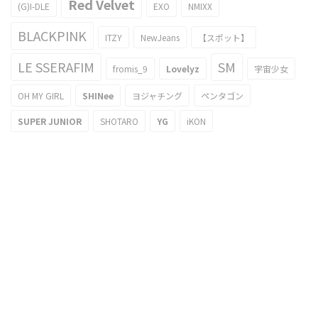
Red Velvet
(G)I-DLE
EXO
NMIXX
BLACKPINK
ITZY
NewJeans
【スポット】
LE SSERAFIM
SM
fromis_9
Lovelyz
宇宙少女
OH MY GIRL
SHINee
ヨジャチング
ペンタゴン
SUPER JUNIOR
SHOTARO
YG
iKON