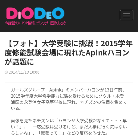
Toggl
navig
【フォト】大学受験に挑戦！2015学年
度修能試験会場に現れたApinkハヨン
が話題に
2014/11/13 10:00
ガールズグループ「Apink」のメンバーハヨンが13日午前、
2015学年度大学修学能力試験を受けるためにソウル・永登
浦区の永登浦女子高等学校に現れ、ネチズンの注目を集めて
いる。
画像を見たネチズンは「ハヨンが大学受験だなんて・・・早
い！」、「一応受験は受けるけど、まだ大学に行く気はない
らしいね」、「頑張って！」などの反応をみせた。