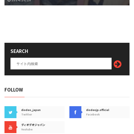
SEARCH
FOLLOW
diodeo_japan
diodeojp.official
Twitter
Facebook
ディオデオジャパン
Youtube