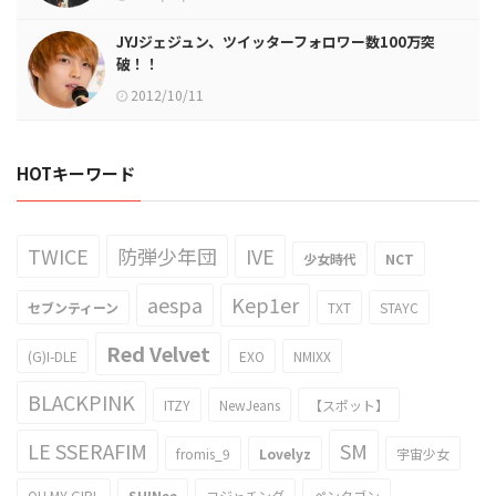
JYJジェジュン、ツイッターフォロワー数100万突
破！！
2012/10/11
HOTキーワード
TWICE
防弾少年団
IVE
少女時代
NCT
aespa
Kep1er
セブンティーン
TXT
STAYC
Red Velvet
(G)I-DLE
EXO
NMIXX
BLACKPINK
ITZY
NewJeans
【スポット】
LE SSERAFIM
SM
fromis_9
Lovelyz
宇宙少女
OH MY GIRL
SHINee
ヨジャチング
ペンタゴン