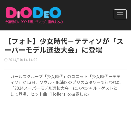
Toggl
navig
【フォト】少女時代－テティソが「ス
ーパーモデル選抜大会」に登場
2014/10/14 14:00
ガールズグループ「少女時代」のユニット「少女時代－テテ
ィソ」が13日、ソウル・麻浦区のプリズムタワーで行われた
「2014スーパーモデル選抜大会」にスペシャル・ゲストと
して登場、ヒット曲「Holler」を披露した。