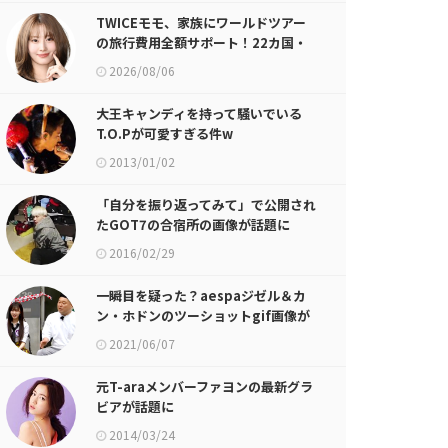
TWICEモモ、家族にワールドツアー
の旅行費用全額サポート！22カ国・
64都市以上
2026/08/06
大王キャンディを持って騒いでいる
T.O.Pが可愛すぎる件w
2013/01/02
「自分を振り返ってみて」で公開され
たGOT7の合宿所の画像が話題に
2016/02/29
一瞬目を疑った？aespaジゼル＆カ
ン・ホドンのツーショットgif画像が
話題に
2021/06/07
元T-araメンバーファヨンの最新グラ
ビアが話題に
2014/03/24