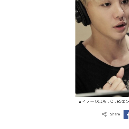
▲イメージ出所：C-JeS
Share