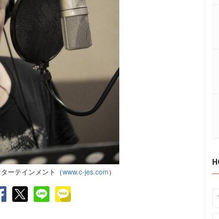
H
エンターテインメント（
www.c-jes.com
）