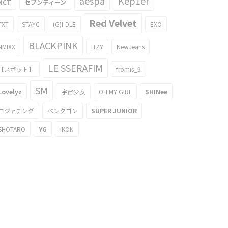
aespa
Kep1er
NCT
セブンティーン
Red Velvet
TXT
STAYC
(G)I-DLE
EXO
BLACKPINK
NMIXX
ITZY
NewJeans
LE SSERAFIM
【スポット】
fromis_9
SM
Lovelyz
宇宙少女
OH MY GIRL
SHINee
ヨジャチング
ペンタゴン
SUPER JUNIOR
SHOTARO
YG
iKON