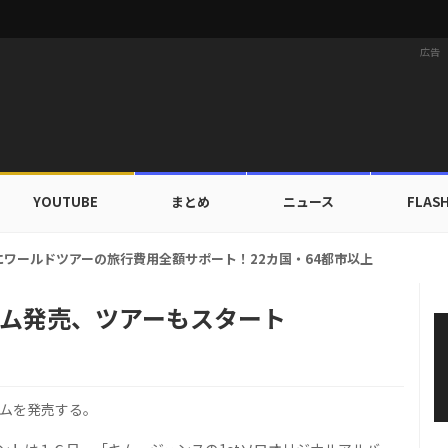
広告
YOUTUBE
まとめ
ニュース
FLAS
ニョン、輝くピンクルックで近況公開… 「REVIVE +」以降のグラビア活動
バム発売、ツアーもスタート
バムを発売する。