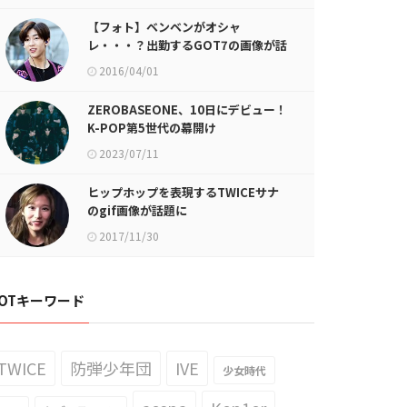
【フォト】ベンベンがオシャ
レ・・・？出勤するGOT7の画像が話
題に
2016/04/01
ZEROBASEONE、10日にデビュー！
K-POP第5世代の幕開け
2023/07/11
ヒップホップを表現するTWICEサナ
のgif画像が話題に
2017/11/30
OTキーワード
TWICE
防弾少年団
IVE
少女時代