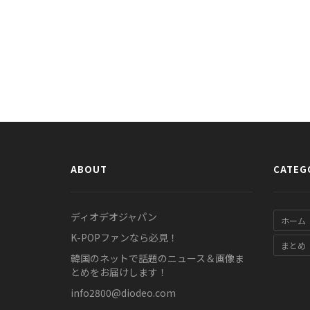
ABOUT
CATEG
ディオデオジャパン
ホーム
K-POPファンなら必見！
まとめ
韓国のネットで話題のニュース＆画像ま
とめをお届けします！
info2800@diodeo.com