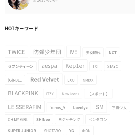
HOTキーワード
TWICE
防弾少年団
IVE
少女時代
NCT
aespa
Kep1er
セブンティーン
TXT
STAYC
Red Velvet
(G)I-DLE
EXO
NMIXX
BLACKPINK
ITZY
NewJeans
【スポット】
LE SSERAFIM
SM
fromis_9
Lovelyz
宇宙少女
OH MY GIRL
SHINee
ヨジャチング
ペンタゴン
SUPER JUNIOR
SHOTARO
YG
iKON