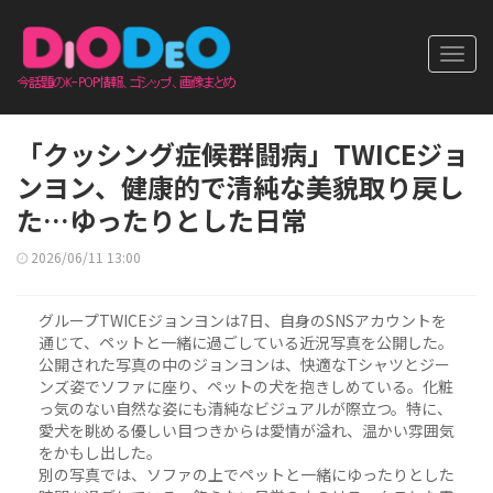
Toggl
navig
「クッシング症候群闘病」TWICEジョ
ンヨン、健康的で清純な美貌取り戻し
た…ゆったりとした日常
2026/06/11 13:00
グループTWICEジョンヨンは7日、自身のSNSアカウントを
通じて、ペットと一緒に過ごしている近況写真を公開した。
公開された写真の中のジョンヨンは、快適なTシャツとジー
ンズ姿でソファに座り、ペットの犬を抱きしめている。化粧
っ気のない自然な姿にも清純なビジュアルが際立つ。特に、
愛犬を眺める優しい目つきからは愛情が溢れ、温かい雰囲気
をかもし出した。
別の写真では、ソファの上でペットと一緒にゆったりとした