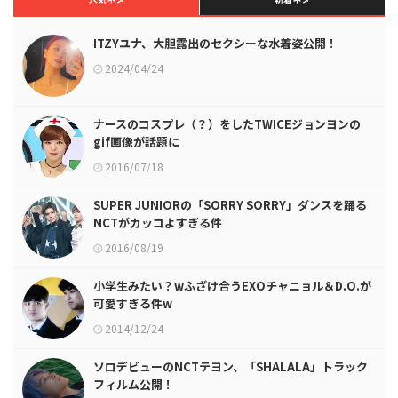
ITZYユナ、大胆露出のセクシーな水着姿公開！
2024/04/24
ナースのコスプレ（？）をしたTWICEジョンヨンの
gif画像が話題に
2016/07/18
SUPER JUNIORの「SORRY SORRY」ダンスを踊る
NCTがカッコよすぎる件
2016/08/19
小学生みたい？wふざけ合うEXOチャニョル＆D.O.が
可愛すぎる件w
2014/12/24
ソロデビューのNCTテヨン、「SHALALA」トラック
フィルム公開！