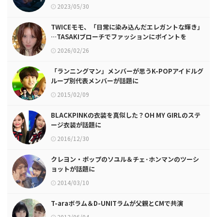
2023/05/30
TWICEモモ、「日常に染み込んだエレガントな輝き」
…TASAKIブローチでファッションにポイントを
2026/02/26
「ランニングマン」メンバーが思うK-POPアイドルグ
ループ別代表メンバーが話題に
2015/02/09
BLACKPINKの衣装を真似した？OH MY GIRLのステ
ージ衣装が話題に
2016/12/30
クレヨン・ポップのソユル＆チェ･ホンマンのツーシ
ョットが話題に
2014/03/10
T-araボラム＆D-UNITラムが父親とCMで共演
2013/06/04