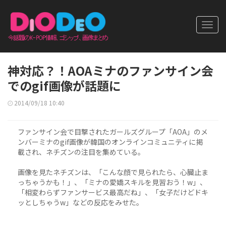
Toggl
navig
神対応？！AOAミナのファンサイン会
でのgif画像が話題に
2014/09/18 10:40
ファンサイン会で目撃されたガールズグループ「AOA」のメ
ンバーミナのgif画像が韓国のオンラインコミュニティに掲
載され、ネチズンの注目を集めている。
画像を見たネチズンは、「こんな顔で見られたら、心臓止ま
っちゃうかも！」、「ミナの愛嬌スキルを見習おう！w」、
「相変わらずファンサービス最高だね」、「女子だけどドキ
ッとしちゃうw」などの反応をみせた。