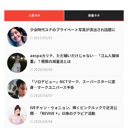
人気ネタ
新着ネタ
少女時代ユナのプライベート写真が流出され話題に
2015/05/07
aespaカリナ、ただ細いだけじゃない…「ゴム人間体
重」？極限の減量法とは
2026/08/06
「ソロデビュー」NCTマーク、スーパースターに変
身…マークユニバース予告
2025/04/07
IVEチャン・ウォニョン、輝くピンクルックで近況公
開… 「REVIVE +」以降のグラビア活動
2026/08/06