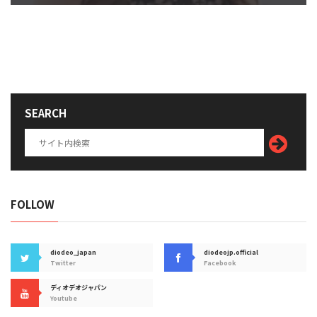
SEARCH
FOLLOW
diodeo_japan
diodeojp.official
Twitter
Facebook
ディオデオジャパン
Youtube