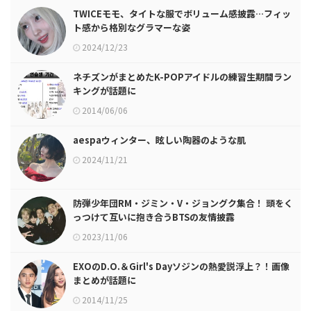
TWICEモモ、タイトな服でボリューム感披露…フィッ
ト感から格別なグラマーな姿
2024/12/23
ネチズンがまとめたK-POPアイドルの練習生期間ラン
キングが話題に
2014/06/06
aespaウィンター、眩しい陶器のような肌
2024/11/21
防弾少年団RM・ジミン・V・ジョングク集合！ 頭をく
っつけて互いに抱き合うBTSの友情披露
2023/11/06
EXOのD.O.＆Girl's Dayソジンの熱愛説浮上？！画像
まとめが話題に
2014/11/25