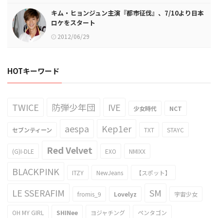
キム・ヒョンジュン主演『都市征伐』、7/10より日本
ロケをスタート
2012/06/29
HOTキーワード
TWICE
防弾少年団
IVE
少女時代
NCT
aespa
Kep1er
セブンティーン
TXT
STAYC
Red Velvet
(G)I-DLE
EXO
NMIXX
BLACKPINK
ITZY
NewJeans
【スポット】
LE SSERAFIM
SM
fromis_9
Lovelyz
宇宙少女
OH MY GIRL
SHINee
ヨジャチング
ペンタゴン