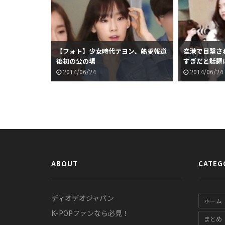
【フォト】少女時代テヨン、熱愛報道
空港で目撃さ
後初の公の場
すぎだと話題
2014/06/24
2014/06/24
ABOUT
CATEG
ディオデオジャパン
ホーム
K-POPファンなら必見！
まとめ