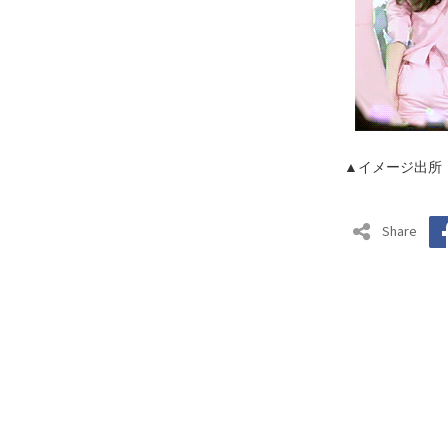
▲イメージ出所
Share