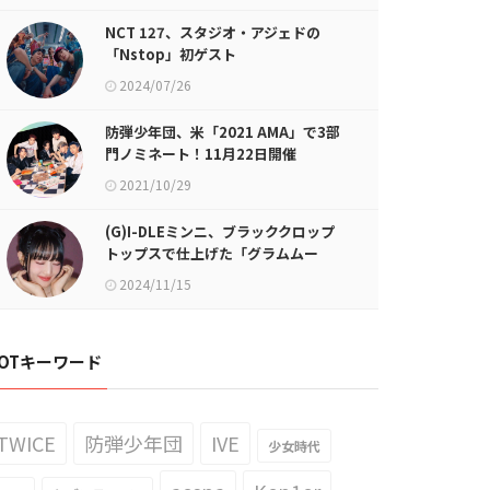
NCT 127、スタジオ・アジェドの
「Nstop」初ゲスト
2024/07/26
防弾少年団、米「2021 AMA」で3部
門ノミネート！11月22日開催
2021/10/29
(G)I-DLEミンニ、ブラッククロップ
トップスで仕上げた「グラムムー
ド」
2024/11/15
OTキーワード
TWICE
防弾少年団
IVE
少女時代