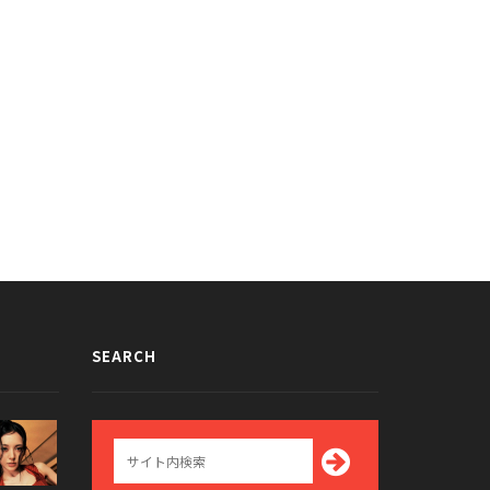
女時代ソヒョンのお気に入りのポー
男性ダンサーを可愛がる（？）少女
gif画像まとめが話題に
代スヨンのgif画像が話題に
014/06/19
2014/06/10
SEARCH