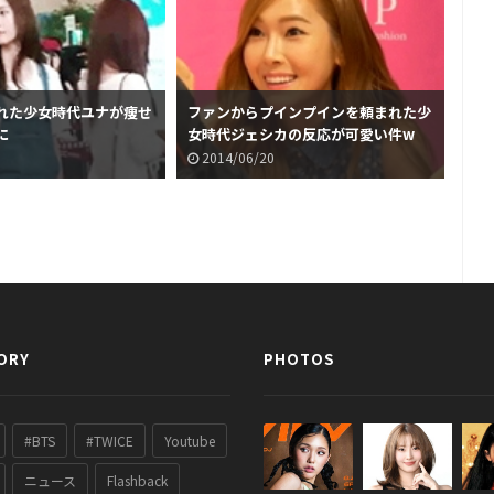
れた少女時代ユナが痩せ
ファンからプインプインを頼まれた少
少
に
女時代ジェシカの反応が可愛い件w
ズ？
2014/06/20
2
ORY
PHOTOS
#BTS
#TWICE
Youtube
ニュース
Flashback