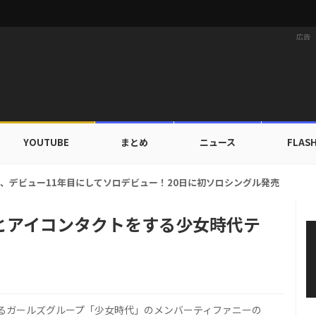
広告
YOUTUBE
まとめ
ニュース
FLAS
ルドカップ出入証を公開…証明写真でも完璧なビジュアル！
とアイコンタクトをする少女時代テ
るガールズグループ「少女時代」のメンバーティファニーの