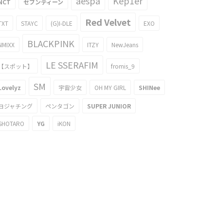
aespa
Kep1er
NCT
セブンティーン
Red Velvet
TXT
STAYC
(G)I-DLE
EXO
BLACKPINK
NMIXX
ITZY
NewJeans
LE SSERAFIM
【スポット】
fromis_9
SM
Lovelyz
宇宙少女
OH MY GIRL
SHINee
ヨジャチング
ペンタゴン
SUPER JUNIOR
SHOTARO
YG
iKON