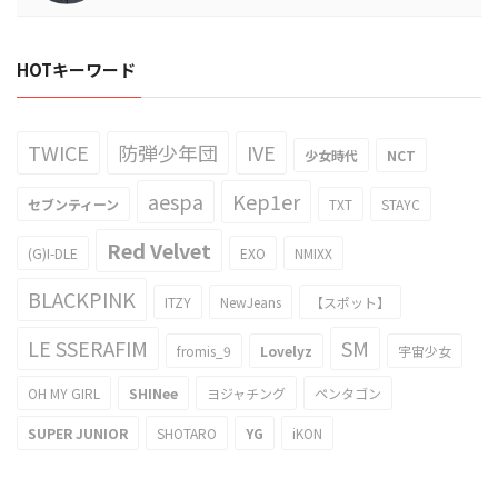
HOTキーワード
TWICE
防弾少年団
IVE
少女時代
NCT
aespa
Kep1er
セブンティーン
TXT
STAYC
Red Velvet
(G)I-DLE
EXO
NMIXX
BLACKPINK
ITZY
NewJeans
【スポット】
LE SSERAFIM
SM
fromis_9
Lovelyz
宇宙少女
OH MY GIRL
SHINee
ヨジャチング
ペンタゴン
SUPER JUNIOR
SHOTARO
YG
iKON