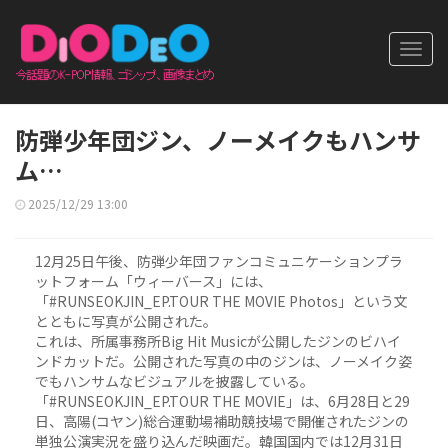
Toggl
navig
防弾少年団ジン、ノーメイクもハンサ
ム…
2025/12/29 13:00
12月25日午後、防弾少年団ファンコミュニケーションプラ
ットフォーム「ウィーバース」には、
「#RUNSEOKJIN_EP.TOUR THE MOVIE Photos」という文
とともに写真が公開された。
これは、所属事務所Big Hit Musicが公開したジンのビハイ
ンドカットだ。公開された写真の中のジンは、ノーメイク姿
でもハンサムなビジュアルを披露している。
「#RUNSEOKJIN_EP.TOUR THE MOVIE」は、6月28日と29
日、高陽(コヤン)総合運動場補助競技場で開催されたジンの
単独公演実況を盛り込んだ映画だ。韓国国内では12月31日