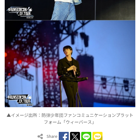
▲イメ
ジ出所：防
少年
ファンコミュニケ
ションプラット
ー
弾
団
ー
フォ
ム「ウィ
バ
ス」
ー
ー
ー
Share