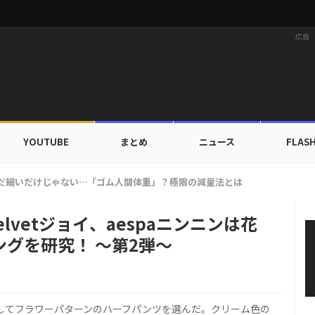
広告
YOUTUBE
まとめ
ニュース
FLAS
族にワールドツアーの旅行費用全額サポート！22カ国・64都市以上
Velvetジョイ、aespaニンニンは花
グを研究！ ～第2弾～
としてフラワーパターンのハーフパンツを選んだ。クリーム色の