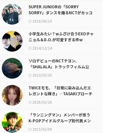
SUPER JUNIORの「SORRY
SORRY」ダンスを踊るNCTがカッコ
よすぎる件
2016/08/19
小学生みたい？wふざけ合うEXOチャ
ニョル＆D.O.が可愛すぎる件w
2014/12/24
ソロデビューのNCTテヨン、
「SHALALA」トラックフィルム公
開！
2023/05/30
TWICEモモ、「日常に染み込んだエ
レガントな輝き」…TASAKIブローチ
でファッションにポイントを
2026/02/26
「ランニングマン」メンバーが思う
K-POPアイドルグループ別代表メン
バーが話題に
2015/02/09