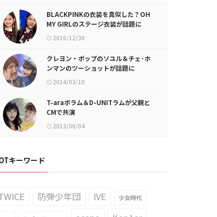
BLACKPINKの衣装を真似した？OH
MY GIRLのステージ衣装が話題に
2016/12/30
クレヨン・ポップのソユル＆チェ･ホ
ンマンのツーショットが話題に
2014/03/10
T-araボラム＆D-UNITラムが父親と
CMで共演
2013/06/04
OTキーワード
TWICE
防弾少年団
IVE
少女時代