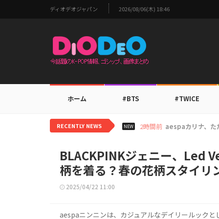
ディオデオジャパン
2026/08/06(木) 18:46
ホーム
#BTS
#TWICE
RECENTLY NEWS
4時間前
TWICEモモ、家
NEW
BLACKPINKジェニー、Led 
柄を着る？春の花柄スタイリン
2025/04/22 11:00
aespaニンニンは、カジュアルなデイリールック