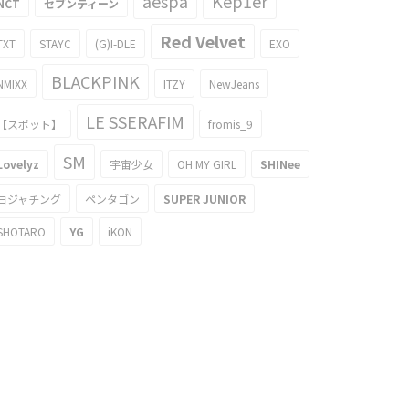
aespa
Kep1er
NCT
セブンティーン
Red Velvet
TXT
STAYC
(G)I-DLE
EXO
BLACKPINK
NMIXX
ITZY
NewJeans
LE SSERAFIM
【スポット】
fromis_9
SM
Lovelyz
宇宙少女
OH MY GIRL
SHINee
ヨジャチング
ペンタゴン
SUPER JUNIOR
SHOTARO
YG
iKON