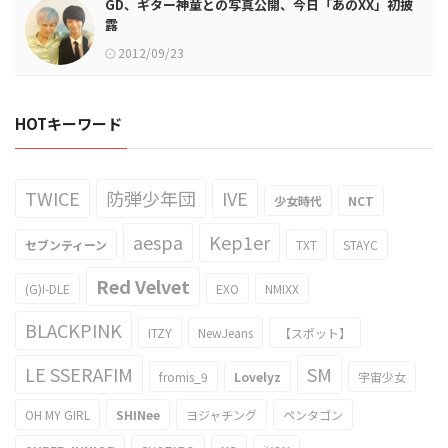
GD、ギター神童との写真公開、今日「あのXX」初披
露
2012/09/23
HOTキーワード
TWICE
防弾少年団
IVE
少女時代
NCT
aespa
Kep1er
セブンティーン
TXT
STAYC
Red Velvet
(G)I-DLE
EXO
NMIXX
BLACKPINK
ITZY
NewJeans
【スポット】
LE SSERAFIM
SM
fromis_9
Lovelyz
宇宙少女
OH MY GIRL
SHINee
ヨジャチング
ペンタゴン