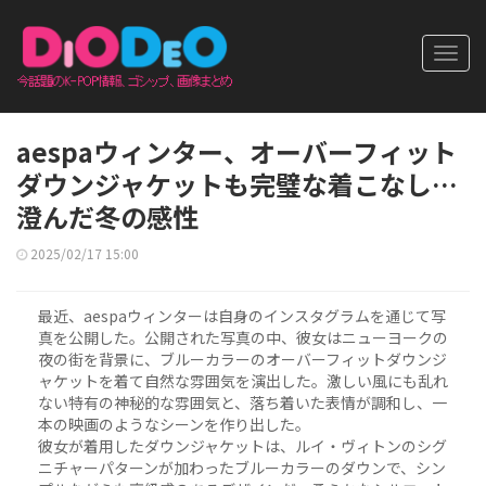
Toggl
navig
aespaウィンター、オーバーフィット
ダウンジャケットも完璧な着こなし…
澄んだ冬の感性
2025/02/17 15:00
最近、aespaウィンターは自身のインスタグラムを通じて写
真を公開した。公開された写真の中、彼女はニューヨークの
夜の街を背景に、ブルーカラーのオーバーフィットダウンジ
ャケットを着て自然な雰囲気を演出した。激しい風にも乱れ
ない特有の神秘的な雰囲気と、落ち着いた表情が調和し、一
本の映画のようなシーンを作り出した。
彼女が着用したダウンジャケットは、ルイ・ヴィトンのシグ
ニチャーパターンが加わったブルーカラーのダウンで、シン