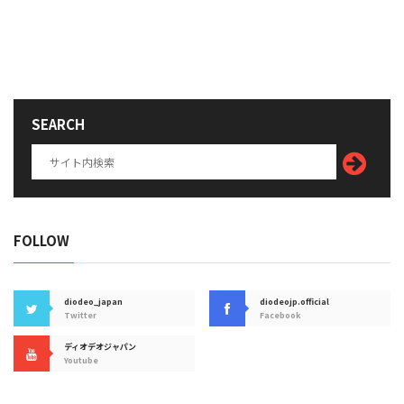
SEARCH
FOLLOW
diodeo_japan
diodeojp.official
Twitter
Facebook
ディオデオジャパン
Youtube