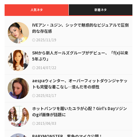
人気ネタ
新着ネタ
IVEアン・ユジン、シックで魅惑的なビジュアルで圧倒
的な存在感
2025/11/19
SMから新人ガールズグループがデビュー、「f(x)以来
5年ぶり」
2014/07/22
aespaウィンター、オーバーフィットダウンジャケッ
トも完璧な着こなし…澄んだ冬の感性
2025/02/17
ホットパンツを履いたユラが心配？Girl's Dayソジン
のgif画像が話題に
2015/06/03
BABYMONSTER、紫色のマイク公開！