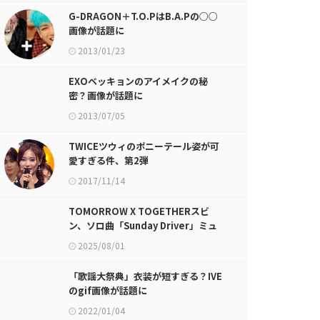
G-DRAGON＋T.O.PはB.A.Pの○○
画像が話題に
2013/01/23
EXOベッキョンのアイメイクの秘
密？画像が話題に
2013/07/05
TWICEツウィのポニーテール姿が可
愛すぎる件、第2弾
2017/11/14
TOMORROW X TOGETHERスビ
ン、ソロ曲「Sunday Driver」ミュ
ージックビデオ公開！
2025/08/01
「歌謡大祭典」衣装が短すぎる？IVE
のgif画像が話題に
2022/01/04