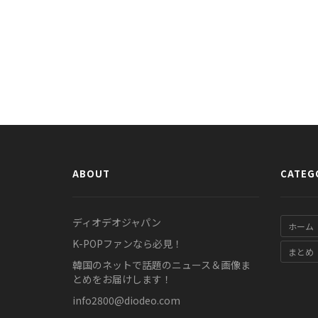
ABOUT
CATEG
ディオデオジャパン
ホーム
K-POPファンなら必見！
まとめ
韓国のネットで話題のニュース＆画像ま
とめをお届けします！
info2800@diodeo.com