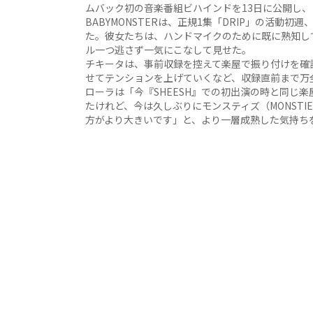
ムバック初の音楽番組ビハインドを13日に公開し
BABYMONSTERは、正規1集「DRIP」の活動
た。彼女たちは、ハンドマイクのために既に熟知し
ル一つ逃さず一気にこなして見せた。
チキータは、事前収録を控えて楽屋で振り付けを確
せてテンションを上げていくなど、収録直前まで万
ローラは「今『SHEESH』での初出演の時と同じ
たけれど、今は久しぶりにモンスティズ（MONSTI
方がより大きいです」と、より一層成熟した気持ち