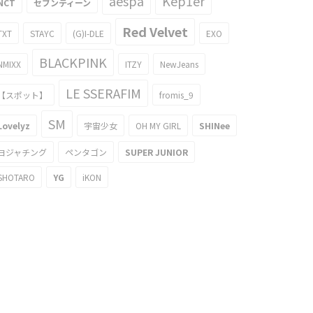
aespa
Kep1er
NCT
セブンティーン
Red Velvet
TXT
STAYC
(G)I-DLE
EXO
BLACKPINK
NMIXX
ITZY
NewJeans
LE SSERAFIM
【スポット】
fromis_9
SM
Lovelyz
宇宙少女
OH MY GIRL
SHINee
ヨジャチング
ペンタゴン
SUPER JUNIOR
SHOTARO
YG
iKON