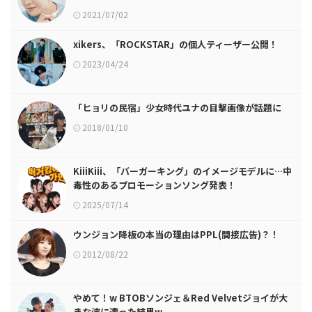
2021/07/02
xikers、「ROCKSTAR」の個人ティーザー公開！
2023/04/24
「ヒョリの民宿」少女時代ユナの目撃画像が話題に
2018/01/10
KiiiKiii、「バーガーキング」のイメージモデルに…中
毒性のあるプロモーションソング発表！
2025/07/14
ウンジョン降板の本当の理由はPPL(間接広告)？！
2012/08/22
やめて！w BTOBソンジェ＆Red Velvetジョイが大
きな波に遭った結果w