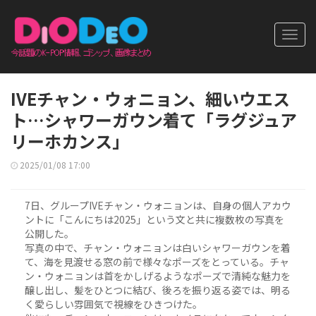
Toggl
navig
IVEチャン・ウォニョン、細いウエス
ト…シャワーガウン着て「ラグジュア
リーホカンス」
2025/01/08 17:00
7日、グループIVEチャン・ウォニョンは、自身の個人アカウ
ントに「こんにちは2025」という文と共に複数枚の写真を
公開した。
写真の中で、チャン・ウォニョンは白いシャワーガウンを着
て、海を見渡せる窓の前で様々なポーズをとっている。チャ
ン・ウォニョンは首をかしげるようなポーズで清純な魅力を
醸し出し、髪をひとつに結び、後ろを振り返る姿では、明る
く愛らしい雰囲気で視線をひきつけた。