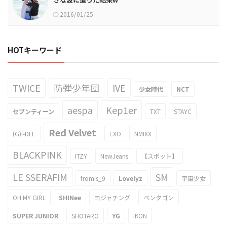
2016/01/25
HOTキーワード
TWICE
防弾少年団
IVE
少女時代
NCT
aespa
Kep1er
セブンティーン
TXT
STAYC
Red Velvet
(G)I-DLE
EXO
NMIXX
BLACKPINK
ITZY
NewJeans
【スポット】
LE SSERAFIM
SM
fromis_9
Lovelyz
宇宙少女
OH MY GIRL
SHINee
ヨジャチング
ペンタゴン
SUPER JUNIOR
SHOTARO
YG
iKON