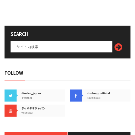
SEARCH
FOLLOW
diodeo_japan
diodeojp.official
Twitter
Facebook
ディオデオジャパン
Youtube