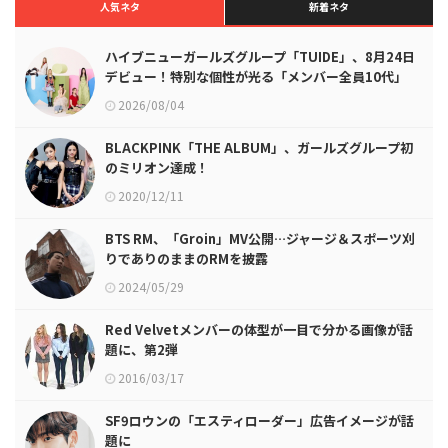
人気ネタ
新着ネタ
ハイブニューガールズグループ「TUIDE」、8月24日
デビュー！特別な個性が光る「メンバー全員10代」
2026/08/04
BLACKPINK「THE ALBUM」、ガールズグループ初
のミリオン達成！
2020/12/11
BTS RM、「Groin」MV公開…ジャージ＆スポーツ刈
りでありのままのRMを披露
2024/05/29
Red Velvetメンバーの体型が一目で分かる画像が話
題に、第2弾
2016/03/17
SF9ロウンの「エスティローダー」広告イメージが話
題に