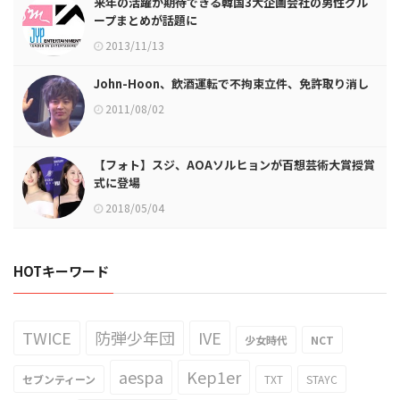
来年の活躍が期待できる韓国3大企画会社の男性グル
ープまとめが話題に
2013/11/13
John-Hoon、飲酒運転で不拘束立件、免許取り消し
2011/08/02
【フォト】スジ、AOAソルヒョンが百想芸術大賞授賞
式に登場
2018/05/04
HOTキーワード
TWICE
防弾少年団
IVE
少女時代
NCT
aespa
Kep1er
セブンティーン
TXT
STAYC