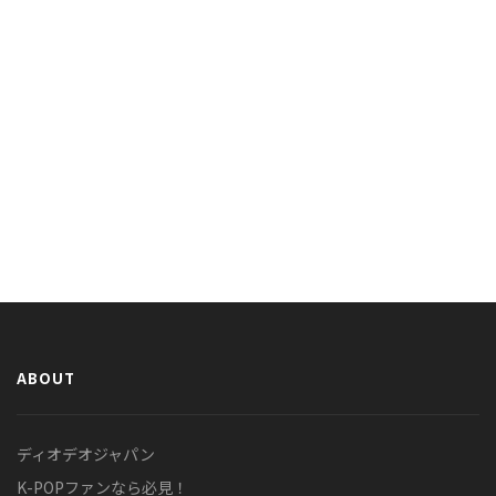
ABOUT
ディオデオジャパン
K-POPファンなら必見！