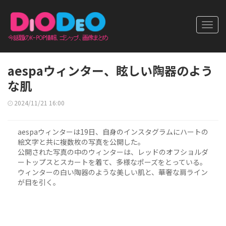
Toggl
navig
aespaウィンター、眩しい陶器のよう
な肌
2024/11/21 16:00
aespaウィンターは19日、自身のインスタグラムにハートの
絵文字と共に複数枚の写真を公開した。
公開された写真の中のウィンターは、レッドのオフショルダ
ートップスとスカートを着て、多様なポーズをとっている。
ウィンターの白い陶器のような美しい肌と、華奢な肩ライン
が目を引く。