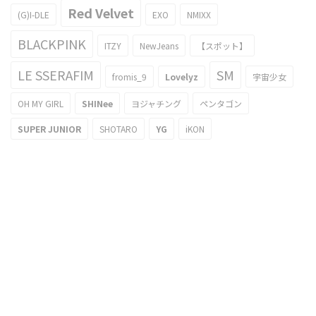
Red Velvet
(G)I-DLE
EXO
NMIXX
BLACKPINK
ITZY
NewJeans
【スポット】
LE SSERAFIM
SM
fromis_9
Lovelyz
宇宙少女
OH MY GIRL
SHINee
ヨジャチング
ペンタゴン
SUPER JUNIOR
SHOTARO
YG
iKON