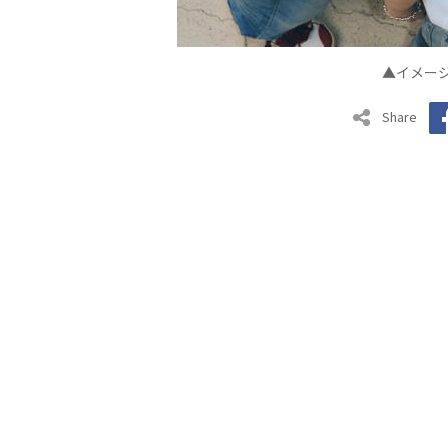
▲イメージ出
Share