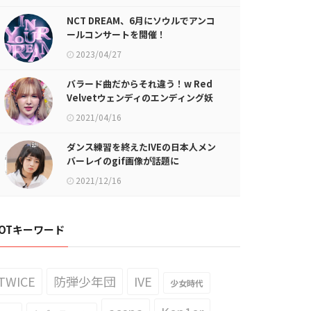
NCT DREAM、6月にソウルでアンコ
ールコンサートを開催！
2023/04/27
バラード曲だからそれ違う！w Red
Velvetウェンディのエンディング妖
精gif画像が話題に
2021/04/16
ダンス練習を終えたIVEの日本人メン
バーレイのgif画像が話題に
2021/12/16
OTキーワード
TWICE
防弾少年団
IVE
少女時代