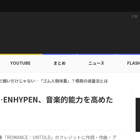
広告
YOUTUBE
まとめ
ニュース
FLAS
族にワールドツアーの旅行費用全額サポート！22カ国・64都市以上
ENHYPEN、音楽的能力を高めた
集「ROMANCE：UNTOLD」のクレジットに作詞・作曲・プ