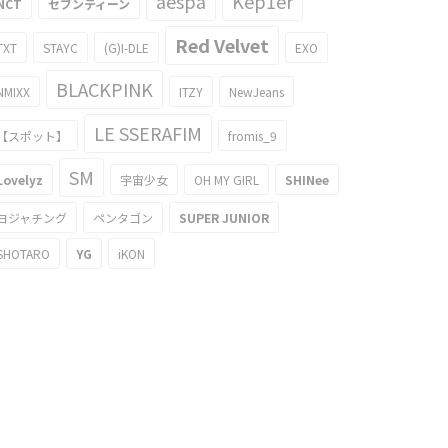
aespa
Kep1er
NCT
セブンティーン
Red Velvet
TXT
STAYC
(G)I-DLE
EXO
BLACKPINK
NMIXX
ITZY
NewJeans
LE SSERAFIM
【スポット】
fromis_9
SM
Lovelyz
宇宙少女
OH MY GIRL
SHINee
ヨジャチング
ペンタゴン
SUPER JUNIOR
SHOTARO
YG
iKON