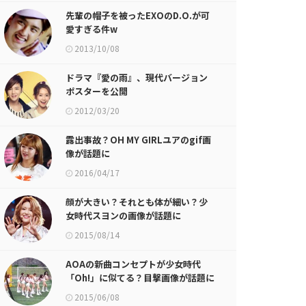
先輩の帽子を被ったEXOのD.O.が可
愛すぎる件w
2013/10/08
ドラマ『愛の雨』、現代バージョン
ポスターを公開
2012/03/20
露出事故？OH MY GIRLユアのgif画
像が話題に
2016/04/17
顔が大きい？それとも体が細い？少
女時代スヨンの画像が話題に
2015/08/14
AOAの新曲コンセプトが少女時代
「Oh!」に似てる？目撃画像が話題に
2015/06/08