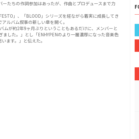
バーたちの作詞参加はあったが、作曲とプロデュースまで力
F
NIFESTO」、「BLOOD」シリーズを経ながら着実に成長してき
OLD」でアルバム叙事の新しい章を開く。
正規アルバムが約2年9ヶ月ぶりということもあるだけに、メンバーと
ました。」とし「ENHYPENのより一層濃厚になった音楽色
思います。」と伝えた。