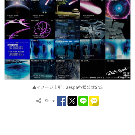
▲イメージ出所：
aespa
各種公式
SNS
Share