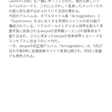
Launch Code」も一緒にオープンされた。強烈な新しいア
ルバムのムードと、これにふさわしく変身したメンバーたち
の超人的な姿が込められていて注目を集める。
今回のアルバムは、ダブルタイトル曲「Armageddon」と
「Supernova」をはじめとする多様なジャンルの全10曲で
構成されている。リアルワールドとデジタル世界を超えて多
重宇宙に拡張されるaespaの世界観シーズン2の叙事詩まで
盛り込まれ、さらに深まったaespaの音楽世界とユニークな
コンセプトに出会うのに十分だ。
一方、aespaの初正規アルバム「Armageddon」は、5月27
日の午後6時に各種音楽サイトで音源公開され、同日に音盤
でも発売される。