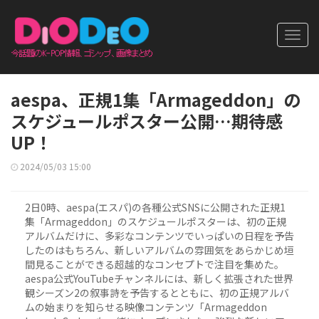
Toggl
navig
aespa、正規1集「Armageddon」の
スケジュールポスター公開…期待感
UP！
2024/05/03 15:00
2日0時、aespa(エスパ)の各種公式SNSに公開された正規1
集「Armageddon」のスケジュールポスターは、初の正規
アルバムだけに、多彩なコンテンツでいっぱいの日程を予告
したのはもちろん、新しいアルバムの雰囲気をあらかじめ垣
間見ることができる超越的なコンセプトで注目を集めた。
aespa公式YouTubeチャンネルには、新しく拡張された世界
観シーズン2の叙事詩を予告するとともに、初の正規アルバ
ムの始まりを知らせる映像コンテンツ「Armageddon