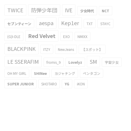
TWICE
防弾少年団
IVE
少女時代
NCT
aespa
Kep1er
セブンティーン
TXT
STAYC
Red Velvet
(G)I-DLE
EXO
NMIXX
BLACKPINK
ITZY
NewJeans
【スポット】
LE SSERAFIM
SM
fromis_9
Lovelyz
宇宙少女
OH MY GIRL
SHINee
ヨジャチング
ペンタゴン
SUPER JUNIOR
SHOTARO
YG
iKON