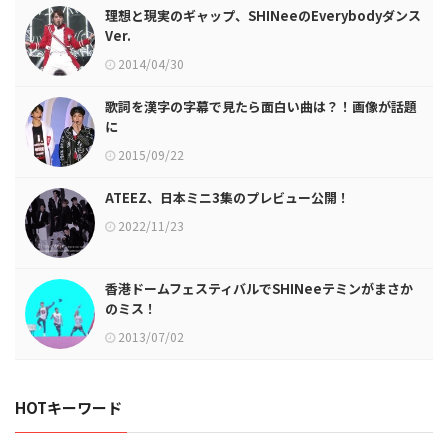
理想と現実のギャップ、SHINeeのEverybodyダンス
Ver.
2014/04/30
歌詞を漢字の字幕で見たら面白い曲は？！画像が話題
に
2015/09/22
ATEEZ、日本ミニ3集のプレビュー公開！
2022/11/23
香港ドームフェスティバルでSHINeeテミンがまさか
のミス！
2013/07/02
HOTキーワード