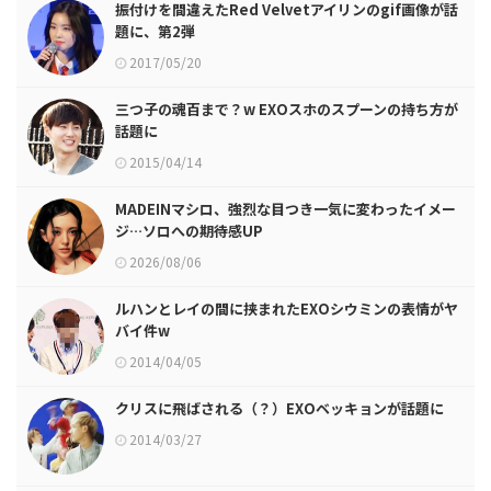
振付けを間違えたRed Velvetアイリンのgif画像が話
題に、第2弾
2017/05/20
三つ子の魂百まで？w EXOスホのスプーンの持ち方が
話題に
2015/04/14
MADEINマシロ、強烈な目つき一気に変わったイメー
ジ…ソロへの期待感UP
2026/08/06
ルハンとレイの間に挟まれたEXOシウミンの表情がヤ
バイ件w
2014/04/05
クリスに飛ばされる（？）EXOベッキョンが話題に
2014/03/27