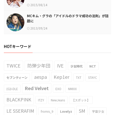
2015/08/14
MCキム・グラの「アイドルのドラマ成功の法則」が話
題に
2013/09/24
HOTキーワード
TWICE
防弾少年団
IVE
少女時代
NCT
aespa
Kep1er
セブンティーン
TXT
STAYC
Red Velvet
(G)I-DLE
EXO
NMIXX
BLACKPINK
ITZY
NewJeans
【スポット】
LE SSERAFIM
SM
fromis_9
Lovelyz
宇宙少女