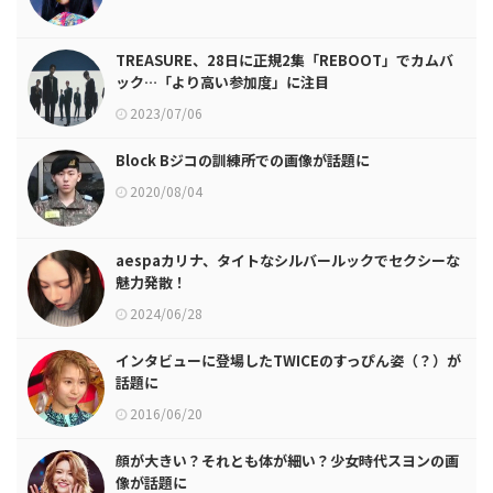
TREASURE、28日に正規2集「REBOOT」でカムバ
ック…「より高い参加度」に注目
2023/07/06
Block Bジコの訓練所での画像が話題に
2020/08/04
aespaカリナ、タイトなシルバールックでセクシーな
魅力発散！
2024/06/28
インタビューに登場したTWICEのすっぴん姿（？）が
話題に
2016/06/20
顔が大きい？それとも体が細い？少女時代スヨンの画
像が話題に