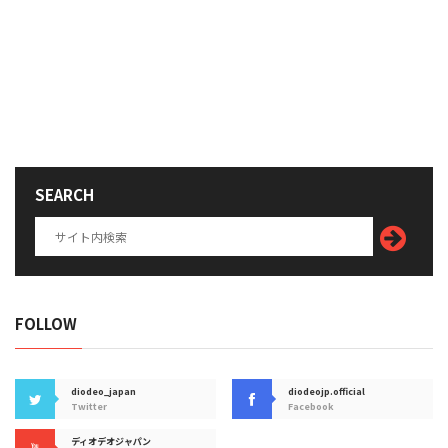
SEARCH
FOLLOW
diodeo_japan
diodeojp.official
Twitter
Facebook
ディオデオジャパン