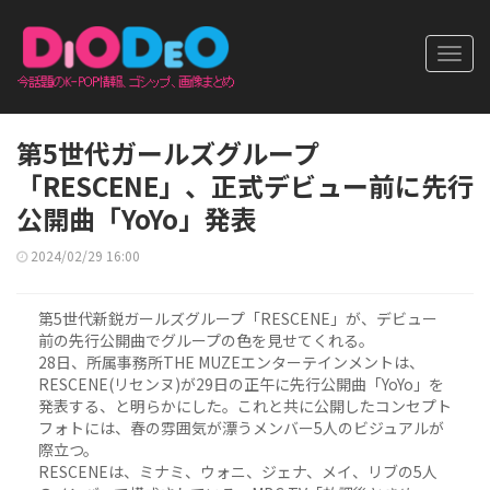
Toggl
navig
第5世代ガールズグループ
「RESCENE」、正式デビュー前に先行
公開曲「YoYo」発表
2024/02/29 16:00
第5世代新鋭ガールズグループ「RESCENE」が、デビュー
前の先行公開曲でグループの色を見せてくれる。
28日、所属事務所THE MUZEエンターテインメントは、
RESCENE(リセンヌ)が29日の正午に先行公開曲「YoYo」を
発表する、と明らかにした。これと共に公開したコンセプト
フォトには、春の雰囲気が漂うメンバー5人のビジュアルが
際立つ。
RESCENEは、ミナミ、ウォニ、ジェナ、メイ、リブの5人