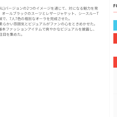
F
TURAL)バージョンの2つのイメージを通じて、対になる魅力を発
、オールブラックのスーツとレザージャケット、シースルーT
装で、7人7色の格別なオーラを完成させた。
の柔らかい雰囲気とビジュアルがファンの心をときめかせた。
の基本ファッションアイテムで爽やかなビジュアルを披露し、
て注目を集めた。