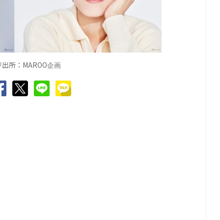
ジ出所：
MAROO
企画