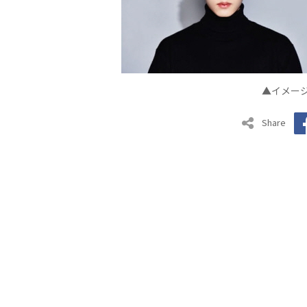
▲イメー
Share