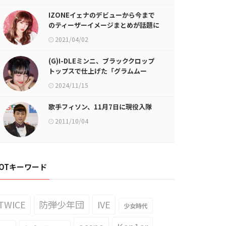
IZONEイェナのデビューから今まで
のティーザーイメージまとめが話題に
2021/04/02
(G)I-DLEミンニ、ブラッククロップ
トップスで仕上げた「グラムムー
ド」
2024/11/15
歌手フィソン、11月7日に現役入隊
2011/10/04
OTキーワード
TWICE
防弾少年団
IVE
少女時代