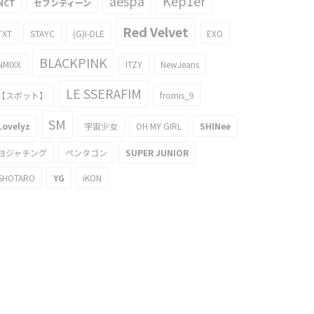
aespa
Kep1er
NCT
セブンティーン
Red Velvet
TXT
STAYC
(G)I-DLE
EXO
BLACKPINK
NMIXX
ITZY
NewJeans
LE SSERAFIM
【スポット】
fromis_9
SM
Lovelyz
宇宙少女
OH MY GIRL
SHINee
ヨジャチング
ペンタゴン
SUPER JUNIOR
SHOTARO
YG
iKON