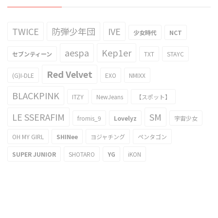
TWICE
防弾少年団
IVE
少女時代
NCT
aespa
Kep1er
セブンティーン
TXT
STAYC
Red Velvet
(G)I-DLE
EXO
NMIXX
BLACKPINK
ITZY
NewJeans
【スポット】
LE SSERAFIM
SM
fromis_9
Lovelyz
宇宙少女
OH MY GIRL
SHINee
ヨジャチング
ペンタゴン
SUPER JUNIOR
SHOTARO
YG
iKON