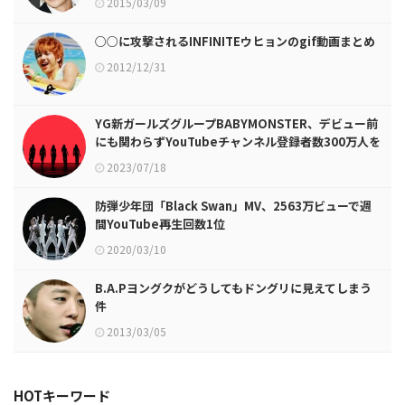
2015/03/09
○○に攻撃されるINFINITEウヒョンのgif動画まとめ
2012/12/31
YG新ガールズグループBABYMONSTER、デビュー前
にも関わらずYouTubeチャンネル登録者数300万人を
達成！
2023/07/18
防弾少年団「Black Swan」MV、2563万ビューで週
間YouTube再生回数1位
2020/03/10
B.A.Pヨングクがどうしてもドングリに見えてしまう
件
2013/03/05
HOTキーワード