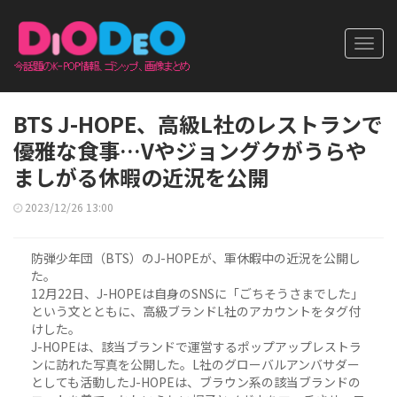
Toggl
navig
BTS J-HOPE、高級L社のレストランで
優雅な食事…Vやジョングクがうらや
ましがる休暇の近況を公開
2023/12/26 13:00
防弾少年団（BTS）のJ-HOPEが、軍休暇中の近況を公開し
た。
12月22日、J-HOPEは自身のSNSに「ごちそうさまでした」
という文とともに、高級ブランドL社のアカウントをタグ付
けした。
J-HOPEは、該当ブランドで運営するポップアップレストラ
ンに訪れた写真を公開した。L社のグローバルアンバサダー
としても活動したJ-HOPEは、ブラウン系の該当ブランドの