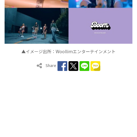
▲イメージ出所：
Woollim
エンタ
テインメン
ト
ー
Share