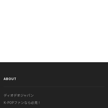
ABOUT
ディオデオジャパン
K-POPファンなら必見！