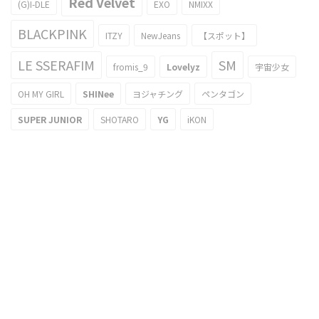
Red Velvet
(G)I-DLE
EXO
NMIXX
BLACKPINK
ITZY
NewJeans
【スポット】
LE SSERAFIM
SM
fromis_9
Lovelyz
宇宙少女
OH MY GIRL
SHINee
ヨジャチング
ペンタゴン
SUPER JUNIOR
SHOTARO
YG
iKON