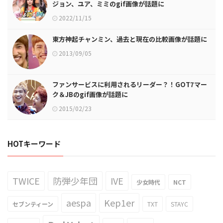
ジョン、ユア、ミミのgif画像が話題に
2022/11/15
東方神起チャンミン、過去と現在の比較画像が話題に
2013/09/05
ファンサービスに利用されるリーダー？！GOT7マー
ク＆JBのgif画像が話題に
2015/02/23
HOTキーワード
TWICE
防弾少年団
IVE
少女時代
NCT
aespa
Kep1er
セブンティーン
TXT
STAYC