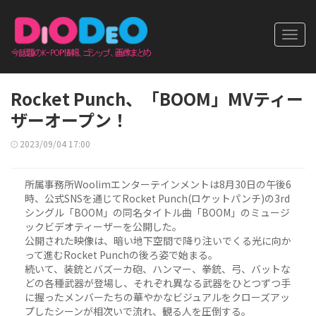
Toggl
navig
Rocket Punch、「BOOM」MVティー
ザーオープン！
2023/09/04 17:00
所属事務所Woolimエンターテインメントは8月30日の午後6
時、公式SNSを通じてRocket Punch(ロケットパンチ)の3rd
シングル「BOOM」の同名タイトル曲「BOOM」のミュージ
ックビデオティーザーを公開した。
公開された映像は、暗い地下空間で降り注いでくる光に向か
って進むRocket Punchの後ろ姿で始まる。
続いて、装銃とバズーカ砲、ハンマー、拳銃、弓、バットな
どの各種武器が登場し、それぞれ異なる武器をひとつずつ手
に握ったメンバーたちの華やかなビジュアルをクローズアッ
プしたシーンが相次いで流れ、観る人を圧倒する。