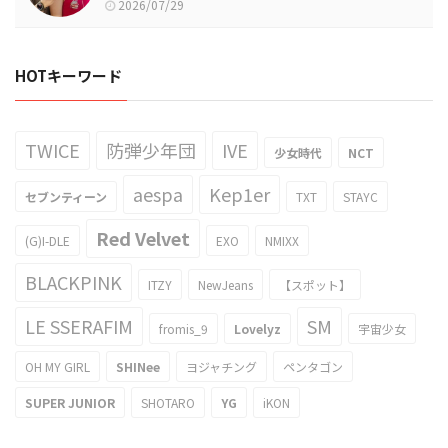
2026/07/29
HOTキーワード
TWICE
防弾少年団
IVE
少女時代
NCT
aespa
Kep1er
セブンティーン
TXT
STAYC
Red Velvet
(G)I-DLE
EXO
NMIXX
BLACKPINK
ITZY
NewJeans
【スポット】
LE SSERAFIM
SM
fromis_9
Lovelyz
宇宙少女
OH MY GIRL
SHINee
ヨジャチング
ペンタゴン
SUPER JUNIOR
SHOTARO
YG
iKON