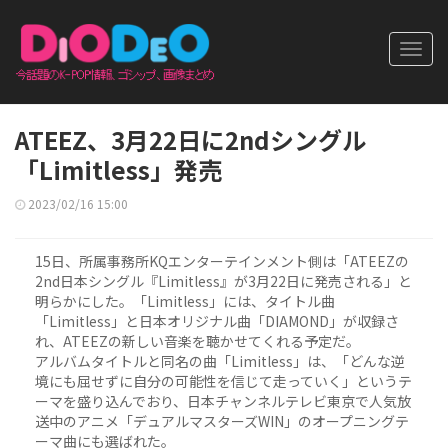
Toggl
navig
ATEEZ、3月22日に2ndシングル
「Limitless」発売
2023/02/16 15:00
15日、所属事務所KQエンターテインメント側は「ATEEZの
2nd日本シングル『Limitless』が3月22日に発売される」と
明らかにした。「Limitless」には、タイトル曲
「Limitless」と日本オリジナル曲「DIAMOND」が収録さ
れ、ATEEZの新しい音楽を聴かせてくれる予定だ。
アルバムタイトルと同名の曲「Limitless」は、「どんな逆
境にも屈せずに自分の可能性を信じて走っていく」というテ
ーマを盛り込んでおり、日本チャンネルテレビ東京で人気放
送中のアニメ「デュアルマスターズWIN」のオープニングテ
ーマ曲にも選ばれた。