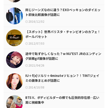
同じジーンズなのに違う？EXOベッキョンのダイエッ
ト前後比較画像が話題に
2016/12/02
【スポット】世界バリスタ・チャンピオンのカフェ！
ポールバセット
2012/07/03
途中で恥ずかしくなった？w NU'EST JRのエンディン
グ妖精gif画像が話題に
2021/04/26
IU＋f(x)ソルリ＋4minuteソヒョン？！TINTジェイ
ミの画像まとめが話題に
2014/10/08
BTS V、ボディビルダーの横でも圧倒的存在感…広い
肩に視線集中