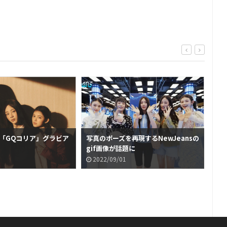
sの「GQコリア」グラビア
写真のポーズを再現するNewJeansの
今
gif画像が話題に
Ne
2022/09/01
2