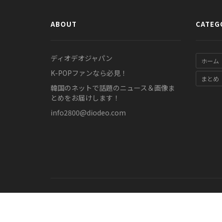
ABOUT
CATEG
ディオデオジャパン
ホーム
K-POPファンなら必見！
まとめ
韓国のネットで話題のニュース＆画像ま
とめをお届けします！
info2800@diodeo.com
© COPYRIGHT 2011-2026 www.diodeo.jp