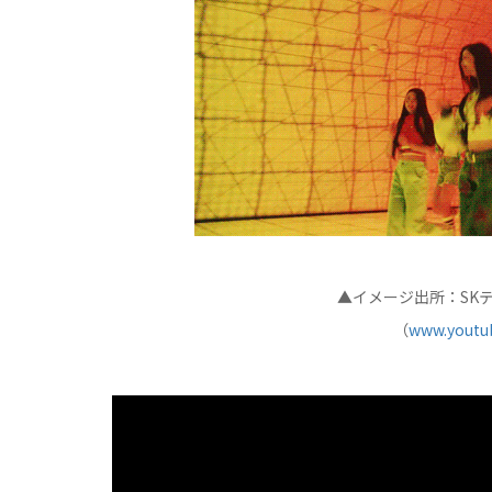
▲イメージ出所：SKテ
（
www.youtu