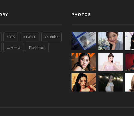
ORY
PHOTOS
#BTS
#TWICE
Youtube
ニュース
Flashback