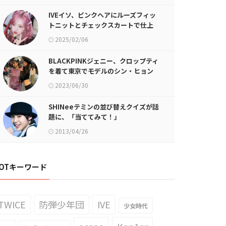
IVEイソ、ピンクヘアにルーズフィッ
トニットとチェックスカートで仕上
げたY2Kスタイル
2025/02/06
BLACKPINKジェニー、クロップティ
を着て東京でモデルのシン・ヒョン
ジとデート
2023/06/30
SHINeeテミンの並び替えクイズが話
題に、「当ててみて！」
2013/04/26
OTキーワード
TWICE
防弾少年団
IVE
少女時代