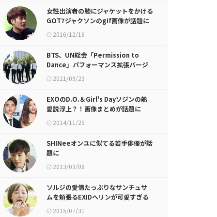
女性出演者の膝にジャケットをかける
GOT7ジャクソンのgif画像が話題に
2016/12/16
BTS、UN総会「Permission to
Dance」パフォーマンス拡張バージ
ョン公開
2021/09/23
EXOのD.O.＆Girl's Dayソジンの熱
愛説浮上？！画像まとめが話題に
2014/11/25
SHINeeオンユに似てる若手俳優が話
題に
2013/03/08
ソルジの愛情たっぷりなサンチュサ
ムを頬張るEXIDヘリンが可愛すぎる
件w
2015/07/31