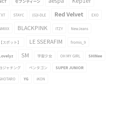
aespa
Kep1er
NCT
セブンティーン
Red Velvet
TXT
STAYC
(G)I-DLE
EXO
BLACKPINK
NMIXX
ITZY
NewJeans
LE SSERAFIM
【スポット】
fromis_9
SM
Lovelyz
宇宙少女
OH MY GIRL
SHINee
ヨジャチング
ペンタゴン
SUPER JUNIOR
SHOTARO
YG
iKON