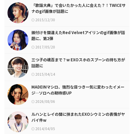
「歌謡大典」で会いたかった人に会えた？！TWICEサ
ナのgif画像が話題に
2015/12/30
振付けを間違えたRed Velvetアイリンのgif画像が話
題に、第2弾
2017/05/20
三つ子の魂百まで？w EXOスホのスプーンの持ち方が
話題に
2015/04/14
MADEINマシロ、強烈な目つき一気に変わったイメー
ジ…ソロへの期待感UP
2026/08/06
ルハンとレイの間に挟まれたEXOシウミンの表情がヤ
バイ件w
2014/04/05