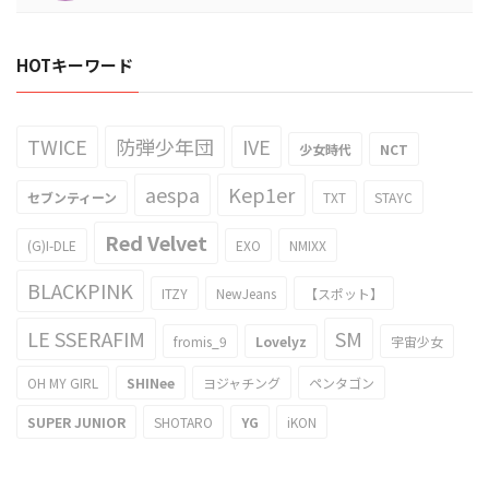
HOTキーワード
TWICE
防弾少年団
IVE
少女時代
NCT
aespa
Kep1er
セブンティーン
TXT
STAYC
Red Velvet
(G)I-DLE
EXO
NMIXX
BLACKPINK
ITZY
NewJeans
【スポット】
LE SSERAFIM
SM
fromis_9
Lovelyz
宇宙少女
OH MY GIRL
SHINee
ヨジャチング
ペンタゴン
SUPER JUNIOR
SHOTARO
YG
iKON