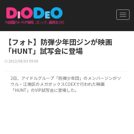
Toggl
navig
【フォト】防弾少年団ジンが映画
「HUNT」試写会に登場
2022/08/03 09:00
2日、アイドルグループ「防弾少年団」のメンバージンがソ
ウル・江南区のメガボックスCOEXで行われた映画
「HUNT」のVIP試写会に登場した。